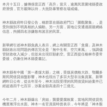
本月十五日，據傳係雷正西「高升」當天，逾萬民眾圍堵縣委政
府泄憤，官方嚴陣以待，大批防暴警察在場戒備。
神木縣政府昨日發公告，稱群眾在縣政府門口「圍觀聚集」，是
受到個別不明真相的人煽動。另一方面，當地公安通過跟蹤網絡
信息，拘捕四名涉嫌散布謠言的民眾。
新華網引述神木縣負責人表示，網上有關雷正西「貪腐」及神木
縣財政出現問題的傳言完全是「無中生有、空穴來風」，強調儘
管財政收入減少，但並未出現巨額虧空。雷正西提任榆林市委常
委後，仍兼任神木縣委書記。
神木縣有中國「第一產煤大縣」之稱，受煤炭價格大跌、鄂爾多
斯民間借貸崩盤影響，神木也現出了多宗大型非法集資案。新華
網昨日公布，從去年至今，神木法院受理的民間借貸糾紛案件已
經超過四千七百宗，涉案金額高達四十三億元。
今年二月，神木縣爆出「房姐」龔愛愛腐敗案，當地民間借貸危
機逐漸浮出水面。神木一名官員當時曾表示，今年將是「神木艱