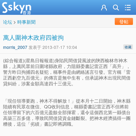
發帖
论坛
>
時事新聞
萬人圍神木政府四被拘
morris_2007
发表于
2013-07-17 10:04
收藏
(綜合報道)(星島日報報道)身陷民間借貸風波的陝西榆林市神木
縣，上萬民眾前日圍堵縣政府，力阻縣委書記雷正西「高升」，
警方昨日拘捕四名疑犯，稱事件是由網絡謠言引發。官方稱「雷
正西虧空九百億元」的傳言是無中生有，但承認神木出現民間借
貸糾紛，涉案金額高達四十三億元。
「現任領導要跑，神木不得解放！」從本月十二日開始，神木縣
陸續有民眾在微信、QQ收到信息，稱縣委書記雷正西不但將前
任領導留下的六百億元盈餘全部揮霍，還令這個西北第一縣債台
高築三百多億，導致民間借貸資金鏈斷裂。把神木經濟搞得一團
糟後，這位「劣績」書記即將調職。