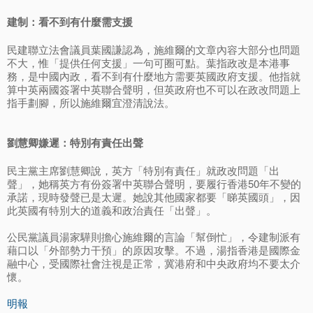
建制：看不到有什麼需支援
民建聯立法會議員葉國謙認為，施維爾的文章內容大部分也問題
不大，惟「提供任何支援」一句可圈可點。葉指政改是本港事
務，是中國內政，看不到有什麼地方需要英國政府支援。他指就
算中英兩國簽署中英聯合聲明，但英政府也不可以在政改問題上
指手劃腳，所以施維爾宜澄清說法。
劉慧卿嫌遲：特別有責任出聲
民主黨主席劉慧卿說，英方「特別有責任」就政改問題「出
聲」，她稱英方有份簽署中英聯合聲明，要履行香港50年不變的
承諾，現時發聲已是太遲。她說其他國家都要「睇英國頭」，因
此英國有特別大的道義和政治責任「出聲」。
公民黨議員湯家驊則擔心施維爾的言論「幫倒忙」，令建制派有
藉口以「外部勢力干預」的原因攻擊。不過，湯指香港是國際金
融中心，受國際社會注視是正常，冀港府和中央政府均不要太介
懷。
明報