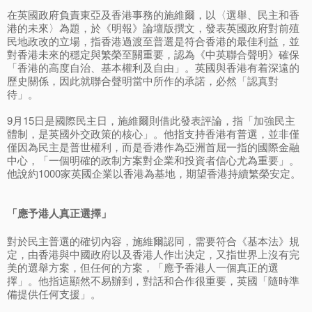
在英國政府負責東亞及香港事務的施維爾，以〈選舉、民主和香
港的未來〉為題，於《明報》論壇版撰文，發表英國政府對前殖
民地政改的立場，指香港過渡至普選是符合香港的最佳利益，並
對香港未來的穩定與繁榮至關重要，認為《中英聯合聲明》確保
「香港的高度自治、基本權利及自由」。英國與香港有着深遠的
歷史關係，因此就聯合聲明當中所作的承諾，必然「認真對
待」。
9月15日是國際民主日，施維爾則借此發表評論，指「加強民主
體制，是英國外交政策的核心」。他指支持香港有普選，並非僅
僅因為民主是普世權利，而是香港作為亞洲首屈一指的國際金融
中心，「一個明確的政制方案對企業和投資者信心尤為重要」。
他說約1000家英國企業以香港為基地，期望香港持續繁榮安定。
「應予港人真正選擇」
對於民主普選的確切內容，施維爾認同，需要符合《基本法》規
定，由香港與中國政府以及香港人作出決定，又指世界上沒有完
美的選舉方案，但任何的方案，「應予香港人一個真正的選
擇」。他指這顯然不易辦到，對話和合作很重要，英國「隨時準
備提供任何支援」。