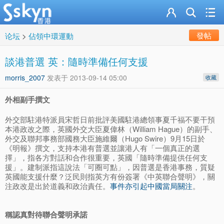
發帖
论坛
>
佔領中環運動
談港普選 英：隨時準備任何支援
morris_2007
发表于
2013-09-14 05:00
收藏
外相副手撰文
外交部駐港特派員宋哲日前批評美國駐港總領事夏千福不要干預
本港政改之際，英國外交大臣夏偉林（William Hague）的副手、
外交及聯邦事務部國務大臣施維爾（Hugo Swire）9月15日於
《明報》撰文，支持本港有普選並讓港人有「一個真正的選
擇」，指各方對話和合作很重要，英國「隨時準備提供任何支
援」。建制派指這說法「可圈可點」，因普選是香港事務，質疑
英國能支援什麼？泛民則指英方有份簽署《中英聯合聲明》，關
注政改是出於道義和政治責任。
事件亦引起中國當局關注
。
稱認真對待聯合聲明承諾