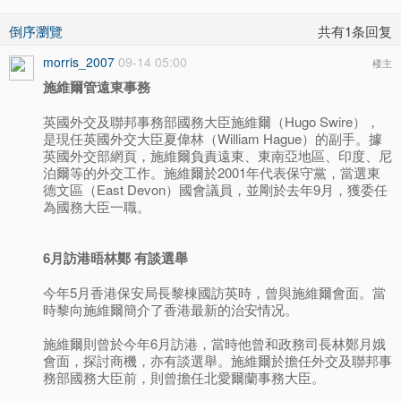
倒序瀏覽
共有1条回复
morris_2007
09-14 05:00
楼主
施維爾管遠東事務
英國外交及聯邦事務部國務大臣施維爾（Hugo Swire），
是現任英國外交大臣夏偉林（William Hague）的副手。據
英國外交部網頁，施維爾負責遠東、東南亞地區、印度、尼
泊爾等的外交工作。施維爾於2001年代表保守黨，當選東
德文區（East Devon）國會議員，並剛於去年9月，獲委任
為國務大臣一職。
6月訪港晤林鄭 有談選舉
今年5月香港保安局長黎棟國訪英時，曾與施維爾會面。當
時黎向施維爾簡介了香港最新的治安情况。
施維爾則曾於今年6月訪港，當時他曾和政務司長林鄭月娥
會面，探討商機，亦有談選舉。施維爾於擔任外交及聯邦事
務部國務大臣前，則曾擔任北愛爾蘭事務大臣。