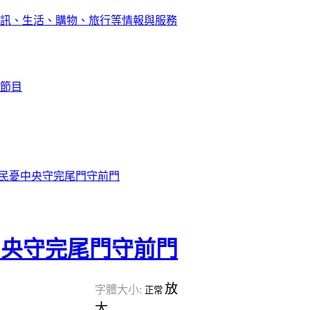
訊、生活、購物、旅行等情報與服務
節目
民憂中央守完尾門守前門
中央守完尾門守前門
放
字體大小:
正常
大