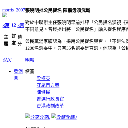
morris_2007
張曉明批公民提名 陳籲毋須武斷
對於中聯辦主任張曉明早前批評「公民提名漠視《
12
3萬
3萬
不同意見。曾經提出將「公民提名」融入提名程序
好
主
積
公民黨湯家驊認為，採用公民提名與否，「不是法
友
題
分
1200名選委中，只有35名選委是直選。他認為
公民
明報
發消
標簽
息
梁振英
守尾門方案
陳健民
普選行政長官
香港政制改革
分享
0
收藏
0