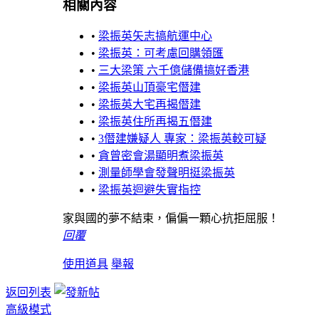
相關內容
•
梁振英矢志搞航運中心
•
梁振英：可考慮回購領匯
•
三大梁策 六千億儲備搞好香港
•
梁振英山頂豪宅僭建
•
梁振英大宅再揭僭建
•
梁振英住所再揭五僭建
•
3僭建嫌疑人 專家：梁振英較可疑
•
貪曾密會湯顯明煮梁振英
•
測量師學會發聲明挺梁振英
•
梁振英迴避失實指控
家與國的夢不結束，偏偏一顆心抗拒屈服！
回覆
使用道具
舉報
返回列表
高級模式