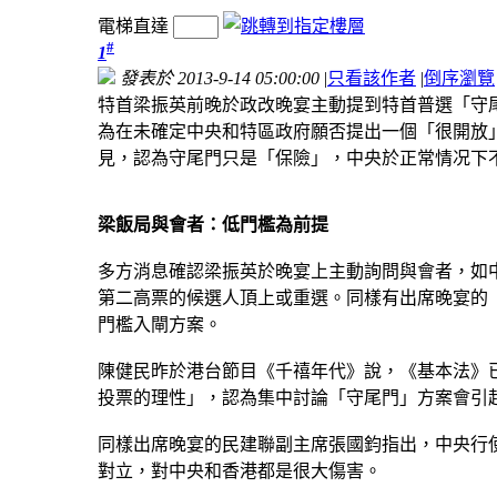
電梯直達
#
1
發表於 2013-9-14 05:00:00
|
只看該作者
|
倒序瀏覽
特首梁振英前晚於政改晚宴主動提到特首普選「守
為在未確定中央和特區政府願否提出一個「很開放
見，認為守尾門只是「保險」，中央於正常情况下
梁飯局與會者：低門檻為前提
多方消息確認梁振英於晚宴上主動詢問與會者，如
第二高票的候選人頂上或重選。同樣有出席晚宴的「
門檻入閘方案。
陳健民昨於港台節目《千禧年代》說，《基本法》
投票的理性」，認為集中討論「守尾門」方案會引
同樣出席晚宴的民建聯副主席張國鈞指出，中央行
對立，對中央和香港都是很大傷害。