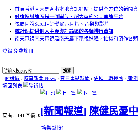
首頁
香港南天是香港本地資訊網站，提供全方位的新聞資
討論區
討論區是一個開放、超大型的公共言論平台
視聽圖說
Scroll - 流動顯示圖片、音樂與影片
統計站
提供個人主頁與討論區的各類排行資訊
南天電視
南天電視是南天屬下電視媒體，拍攝和製作各類
登錄
免費註冊
搜索
»
討論區
›
時事新聞 News
›
昔日重點新聞
›
佔領中環運動
›
陳健
返回列表
[新聞報道]
陳健民憂
查看:
1141
|
回覆:
0
[複製鏈接]