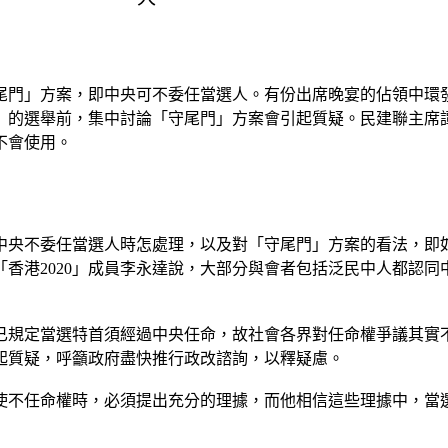
尾門」方案，即中央可不委任當選人。有份出席晚宴的佔領中環
」的選舉前，集中討論「守尾門」方案會引起質疑。民建聯主席
不會使用。
中央不委任當選人時怎處理，以及對「守尾門」方案的看法，即
香港2020」成員李永達說，大部分與會者包括泛民中人都認
已規定當選特首須經過中央任命，故社會各界對任命權爭議其實
起質疑，呼籲政府盡快推行政改諮詢，以釋疑慮。
使不任命權時，必須提出充分的理據，而他相信這些理據中，當