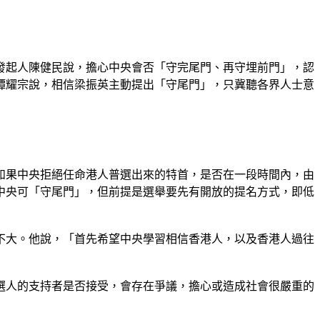
發起人陳健民說，擔心中央會否「守完尾門、再守埋前門」，認
譚耀宗說，相信梁振英主動提出「守尾門」，只冀聽各界人士意
如果中央拒絕任命港人普選出來的特首，是否在一段時間內，由
同中央可「守尾門」，但前提是選舉要先有開放的提名方式，即低
不大。他說，「首先希望中央學習相信香港人，以及香港人過往
選人的支持者是否接受，會存在爭議，擔心或造成社會很嚴重的