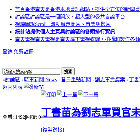
首頁
香港南天是香港本地資訊網站，提供全方位的新聞資
討論區
討論區是一個開放、超大型的公共言論平台
視聽圖說
Scroll - 流動顯示圖片、音樂與影片
統計站
提供個人主頁與討論區的各類排行資訊
南天電視
南天電視是南天屬下電視媒體，拍攝和製作各類
登錄
免費註冊
搜索
»
討論區
›
時事新聞 News
›
昔日重點新聞
›
劉志軍貪腐案
›
丁書
返回列表
丁書苗為劉志軍買官未
查看:
1492
|
回覆:
0
[複製鏈接]