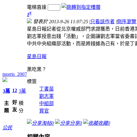
電梯直達
#
1
發表於 2013-9-26 11:07:25
|
只看該作者
|
倒序瀏覽
星島日報記者從北京權威部門求證獲悉，日前香港
劉志軍授意出錢「活動」，企圖讓劉志軍當省委書
中共中央組織部活動，而是將錢據為己有，於是丁
星島日報
黑吃黑？
morris_2007
標簽
丁書苗
12
3萬
3萬
劉志軍
好
主
積
中組部
友
題
分
買官
淘帖
0
分享
0
收藏
0
公民
相關內容