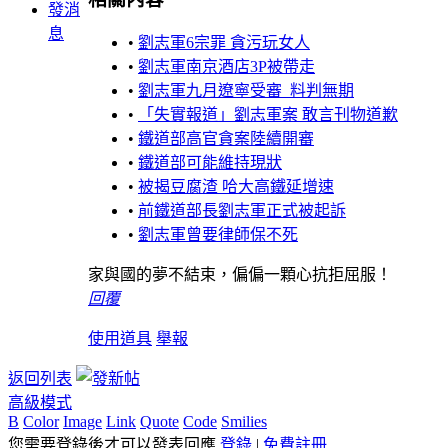
發消
息
•
劉志軍6宗罪 貪污玩女人
•
劉志軍南京酒店3P被帶走
•
劉志軍九月遼寧受審 料判無期
•
「失實報道」劉志軍案 敢言刊物道歉
•
鐵道部高官貪案陸續開審
•
鐵道部可能維持現狀
•
被揭豆腐渣 哈大高鐵延增速
•
前鐵道部長劉志軍正式被起訴
•
劉志軍曾要律師保不死
家與國的夢不結束，偏偏一顆心抗拒屈服！
回覆
使用道具
舉報
返回列表
高級模式
B
Color
Image
Link
Quote
Code
Smilies
您需要登錄後才可以發表回應
登錄
|
免費註冊