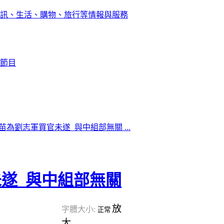
訊、生活、購物、旅行等情報與服務
節目
苗為劉志軍買官未遂 與中組部無關 ...
遂 與中組部無關
放
字體大小:
正常
大