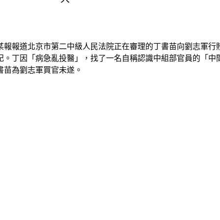
某報報道北京市第二中級人民法院正在審理的丁書苗向劉志軍行
記。丁因「病急亂投醫」，找了一名自稱認識中組部官員的「中
書苗為劉志軍買官未遂。