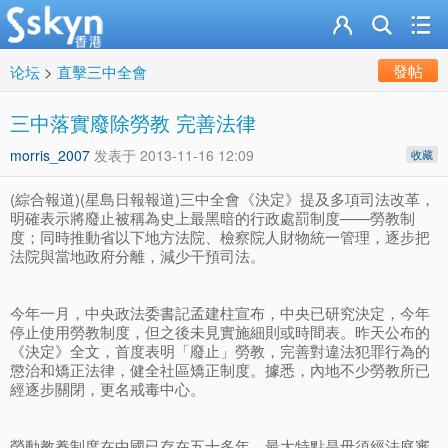
發帖
论坛
>
直擊三中全會
三中落實廢除勞教 完善法律
morris_2007
发表于
2013-11-16 12:09
收藏
(綜合報道)(星島日報報道)三中全會《決定》提及多項司法改革，
明確表示將廢止被稱為史上最黑暗的行政處罰制度——勞教制
度；同時推動省以下地方法院、檢察院人財物統一管理，逐步把
法院與當地政府分離，減少干預司法。
今年一月，中央政法委書記孟建柱宣布，中央已研究決定，今年
停止使用勞教制度，但之後未見實施細則或時間表。昨天公布的
《決定》全文，首度表明「廢止」勞教，完善對違法犯罪行為的
懲治和矯正法律，健全社區矯正制度。據悉，內地不少勞教所已
經逐步關閉，更名戒毒中心。
勞動教養制度在中國已存在五十多年，最大特點是毋須經法庭審