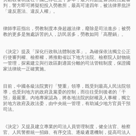
判，警方即可將疑犯投入勞教所，最高可達四年，被法律界批評
「違反憲法、違反人權」。
律師李莊指出，勞教制度本身超越法律，廢除是司法進步；被勞
教的更多是無處訴苦的人，訪民居多，勞教如同「高壓鍋」。
《決定》提及「深化行政執法體制改革」。為確保依法獨立公正
行使審判權、檢察權，將推動省以下地方法院、檢察院人財物統
一管理，探索建立與行政區劃適當分離的司法管轄制度，保證國
家法律統一正確實施。
目前，中國各級法院實行「雙重」領導，既受到最高人民法院領
導，也受到地方的政府及黨委的控制，而往往受到後者的「干
預」最嚴重。內地專家認為，將各地法院的財權及人事權，獨立
於地方政府及政法委，由中央統一管理，有助減少地方官員干預
司法。
《決定》又提及建立專業的司法人員管理制度，健全法官、檢察
官、人民警察統一招錄、有序交流、逐級遴選機制，提高司法人