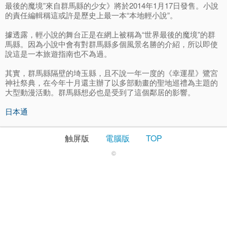
最後的魔境”來自群馬縣的少女》將於2014年1月17日發售。小說
的責任編輯稱這或許是歷史上最一本“本地輕小說”。
據透露，輕小說的舞台正是在網上被稱為“世界最後的魔境”的群
馬縣。因為小說中會有對群馬縣多個風景名勝的介紹，所以即使
說這是一本旅遊指南也不為過。
其實，群馬縣隔壁的埼玉縣，且不說一年一度的《幸運星》鷺宮
神社祭典，在今年十月還主辦了以多部動畫的聖地巡禮為主題的
大型動漫活動。群馬縣想必也是受到了這個鄰居的影響。
日本通
触屏版
電腦版
TOP
©