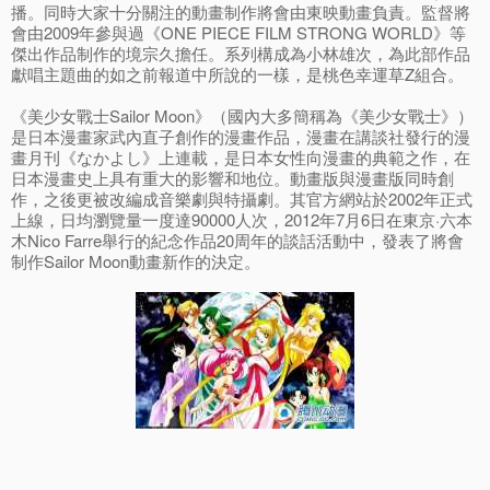
播。同時大家十分關注的動畫制作將會由東映動畫負責。監督將
會由2009年參與過《ONE PIECE FILM STRONG WORLD》等
傑出作品制作的境宗久擔任。系列構成為小林雄次，為此部作品
獻唱主題曲的如之前報道中所說的一樣，是桃色幸運草Z組合。
《美少女戰士Sailor Moon》（國內大多簡稱為《美少女戰士》）
是日本漫畫家武內直子創作的漫畫作品，漫畫在講談社發行的漫
畫月刊《なかよし》上連載，是日本女性向漫畫的典範之作，在
日本漫畫史上具有重大的影響和地位。動畫版與漫畫版同時創
作，之後更被改編成音樂劇與特攝劇。其官方網站於2002年正式
上線，日均瀏覽量一度達90000人次，2012年7月6日在東京·六本
木Nico Farre舉行的紀念作品20周年的談話活動中，發表了將會
制作Sailor Moon動畫新作的決定。