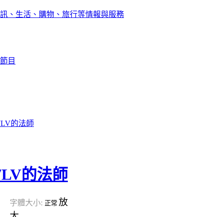
訊、生活、購物、旅行等情報與服務
節目
LV的法師
LV的法師
放
字體大小:
正常
大