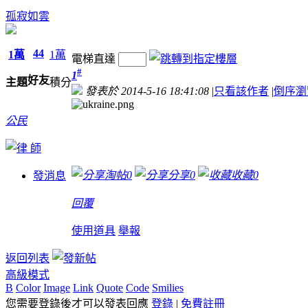
孤寂如雲
44
1萬
1萬
電梯直達
#
1
好友
主題
積分
發表於 2014-5-16 18:41:08
|
只看該作者
|
倒序瀏
公民
淘帖
0
分享
0
收藏
0
發消息
回覆
使用道具
舉報
返回列表
高級模式
B
Color
Image
Link
Quote
Code
Smilies
您需要登錄後才可以發表回應
登錄
|
免費註冊