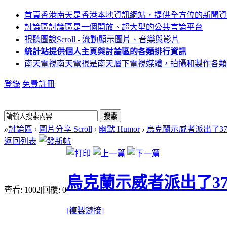
首頁
香港南天是香港本地資訊網站，提供全方位的新聞資
討論區
討論區是一個開放、超大型的公共言論平台
視聽圖說
Scroll - 流動顯示圖片、音樂與影片
統計站
提供個人主頁與討論區的各類排行資訊
南天電視
南天電視是南天屬下電視媒體，拍攝和製作各類
登錄
免費註冊
搜索
»
討論區
›
圖片分享 Scroll
›
幽默 Humor
›
烏克蘭示威者派出了37
返回列表
烏克蘭示威者派出了37
查看:
1002
|
回覆:
0
[複製鏈接]