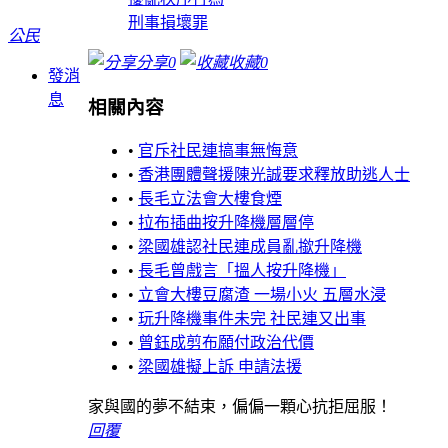
刑事損壞罪
公民
分享
0
收藏
0
發消
息
相關內容
•
官斥社民連搞事無悔意
•
香港團體聲援陳光誠要求釋放助逃人士
•
長毛立法會大樓食煙
•
拉布插曲按升降機層層停
•
梁國雄認社民連成員亂撳升降機
•
長毛曾戲言「搵人按升降機」
•
立會大樓豆腐渣 一場小火 五層水浸
•
玩升降機事件未完 社民連又出事
•
曾鈺成剪布願付政治代價
•
梁國雄擬上訴 申請法援
家與國的夢不結束，偏偏一顆心抗拒屈服！
回覆