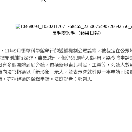
長毛變短毛（蘋果日報）
，11年9月衝擊科學館舉行的遞補機制公眾論壇，被裁定在公
項控罪則維持定罪，雖獲減刑，但仍須即時入獄4周。梁今將申請
日有多個團體到庭旁聽，包括新界東北村民、工黨等，旁聽人數
時向法官指梁以「新形象」示人，並表示會就剪髮一事申請司法
請，亦拒絕梁的保釋申請。法庭記者：鄭創思