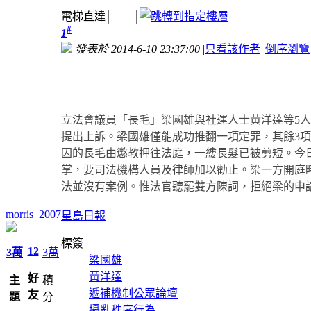
電梯直達
#
1
發表於 2014-6-10 23:37:00
|
只看該作者
|
倒序瀏覽
立法會議員「長毛」梁國雄與社運人士黃洋達等5人
提出上訴。梁國雄僅能成功推翻一項定罪，其餘3
囚的長毛由懲教押往法庭，一縷長髮已被剪短。今
掌，要司法機構人員及律師加以勸止。梁一方開庭
法並沒有案例。惟法官聽罷雙方陳詞，拒絕梁的申
morris_2007
星島日報
標簽
12
3萬
3萬
梁國雄
黃洋達
好
主
積
遞補機制公眾論壇
友
題
分
擾亂秩序行為