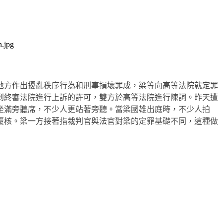
眾地方作出擾亂秩序行為和刑事損壞罪成，梁等向高等法院就定罪
到終審法院進行上訴的許可，雙方於高等法院進行陳詞。昨天遭
坐滿旁聽席，不少人更站著旁聽。當梁國雄出庭時，不少人拍
覆核。梁一方接著指裁判官與法官對梁的定罪基礎不同，這種做