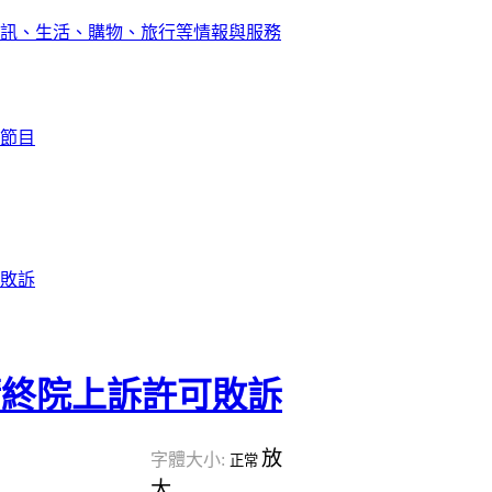
訊、生活、購物、旅行等情報與服務
節目
敗訴
請終院上訴許可敗訴
放
字體大小:
正常
大