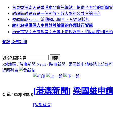
首頁
香港南天是香港本地資訊網站，提供全方位的新聞資
討論區
討論區是一個開放、超大型的公共言論平台
視聽圖說
Scroll - 流動顯示圖片、音樂與影片
統計站
提供個人主頁與討論區的各類排行資訊
南天電視
南天電視是南天屬下電視媒體，拍攝和製作各類
登錄
免費註冊
搜索
»
討論區
›
時事新聞 News
›
時事新聞
›
梁國雄申請終院上訴許可
返回列表
[港澳新聞]
梁國雄申
查看:
1052
|
回覆:
0
[複製鏈接]