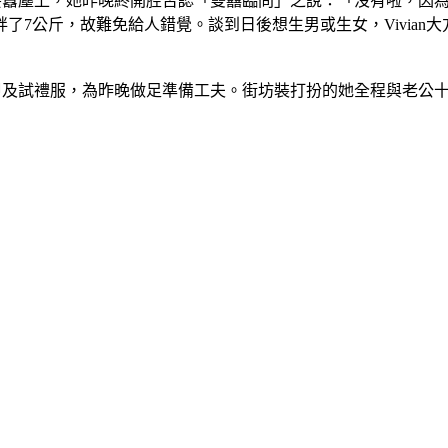
之說甚囂塵上，她昨晚終開腔否認「雙囍臨問」之說：「沒有啦，
了7公斤，故難免給人錯覺。談到日後想生男或生女，Vivian
美甲及試禮服，為昨晚做足準備工夫。街坊裝打扮的她全程與老公十