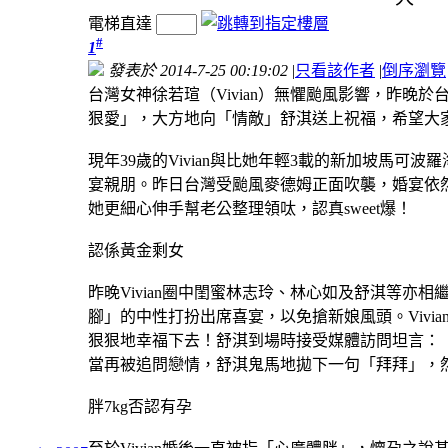
電梯直達
#
1
發表於 2014-7-25 00:19:02
|
只看該作者
|
倒序瀏覽
台灣女神徐若瑄（Vivian）無懼颱風影響，昨
狠愛」，大方地向「情敵」舒淇送上祝福，希望大
現年39歲的Vivian與比她年輕3載的新加坡馬可
宴親朋。昨日台灣受颱風麥德姆正面吹襲，婚宴依然無懼
她更細心伸手幫老公整理領呔，認真sweet爆！
認係黃金剩女
昨晚Vivian圈中閨蜜林志玲、林心如及舒淇等亦
腳」的中性打扮出席喜宴，以免搶新娘風頭。Viv
狠狠地幸福下去！舒淇到場時接受媒體訪問坦言：
當再被追問戀情，舒淇鬼馬地拋下一句「拜拜」，
胖7kg否認有孕