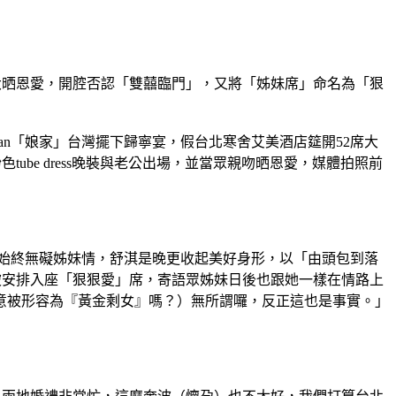
峰大晒恩愛，開腔否認「雙囍臨門」，又將「姊妹席」命名為「狠
vian「娘家」台灣擺下歸寧宴，假台北寒舍艾美酒店筵開52席大
ube dress晚裝與老公出場，並當眾親吻晒恩愛，媒體拍照前
聞，卻始終無礙姊妹情，舒淇是晚更收起美好身形，以「由頭包到落
蜜被安排入座「狠狠愛」席，寄語眾姊妹日後也跟她一樣在情路上
意被形容為『黃金剩女』嗎？）無所謂囉，反正這也是事實。」