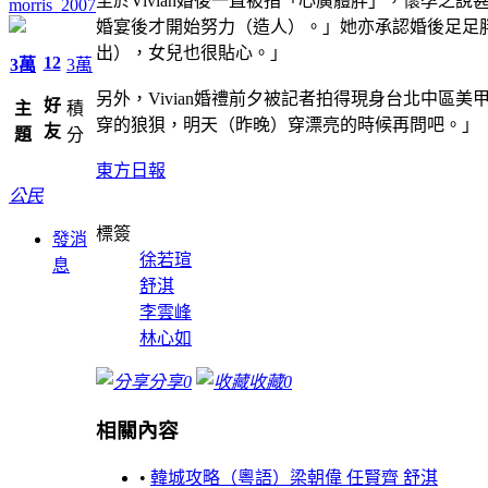
至於Vivian婚後一直被指「心廣體胖」，懷孕
morris_2007
婚宴後才開始努力（造人）。」她亦承認婚後足足胖
出），女兒也很貼心。」
12
3萬
3萬
另外，Vivian婚禮前夕被記者拍得現身台北中區
好
主
積
穿的狼狽，明天（昨晚）穿漂亮的時候再問吧。」
友
題
分
東方日報
公民
標簽
發消
徐若瑄
息
舒淇
李雲峰
林心如
分享
0
收藏
0
相關內容
•
韓城攻略（粵語）梁朝偉 任賢齊 舒淇