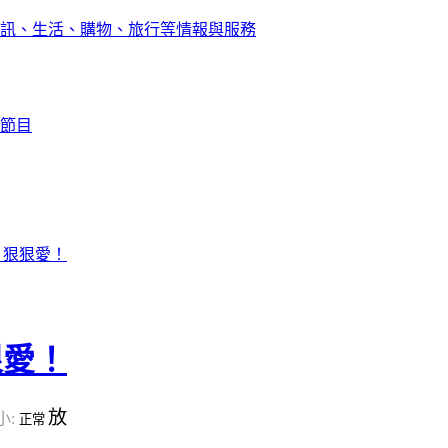
訊、生活、購物、旅行等情報與服務
節目
：狠狠愛！
狠愛！
放
小:
正常