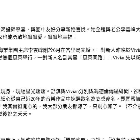
晚於台灣設歸寧宴，與圈中友好分享新婚喜悅。她全程與老公李雲
家也能勇敢地狠狠愛，狠狠地幸福！
波羅海業集團主席李雲峰剛於6月在峇里島完婚，一對新人昨晚於Vi
風雨舉行，一對新人名副其實「風雨同路」！Vivian先以粉色t
相繼現身，現場星光熠熠。舒淇與Vivian分別與馮德倫傳過緋
ian細心從自己近20年的音樂作品中揀選歌名為宴桌命名，眾閨
「我其實挺開心的，我大部分朋友都嫁了，只剩心如了。（不介
然後逃之夭夭。