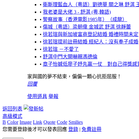
•
衛斯理藍血人（粵語）劉德華 關之琳 舒淇 
•
我老婆是大佬 3 - 舒淇 (粵,韓語)
•
警察故事（香港電影1985年）（成龍）
•
傷城（粵語）梁朝偉 金城武 舒淇 徐靜蕾
•
徐若瑄與新加坡富商登記結婚 婚禮時間未定
•
徐若瑄提前註冊結婚 經紀人：沒有奉子成婚
•
徐若瑄 －不愛了
•
舒淇中門大開嚇親馮德倫
•
章子怡撼低廖子妤先贏一仗 對自己得獎感
家與國的夢不結束，偏偏一顆心抗拒屈服！
回覆
使用道具
舉報
返回列表
高級模式
B
Color
Image
Link
Quote
Code
Smilies
您需要登錄後才可以發表回應
登錄
|
免費註冊