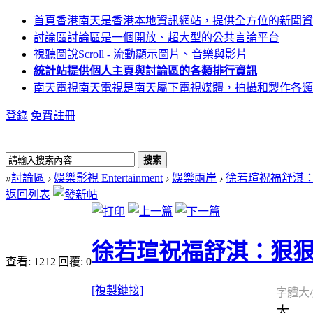
首頁
香港南天是香港本地資訊網站，提供全方位的新聞資
討論區
討論區是一個開放、超大型的公共言論平台
視聽圖說
Scroll - 流動顯示圖片、音樂與影片
統計站
提供個人主頁與討論區的各類排行資訊
南天電視
南天電視是南天屬下電視媒體，拍攝和製作各類
登錄
免費註冊
搜索
»
討論區
›
娛樂影視 Entertainment
›
娛樂兩岸
›
徐若瑄祝福舒淇
返回列表
徐若瑄祝福舒淇：狠
查看:
1212
|
回覆:
0
[複製鏈接]
字體大
大