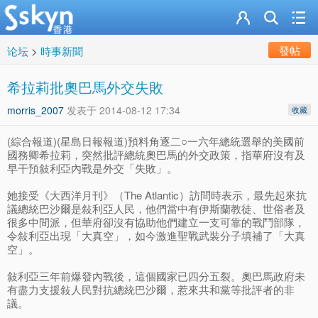
發帖
论坛
>
時事新聞
希拉莉批奧巴馬外交失敗
morris_2007
发表于
2014-08-12 17:34
收藏
(綜合報道)(星島日報報道)預料角逐二○一六年總統選舉的美國前
國務卿希拉莉，突然批評總統奧巴馬的外交政策，指華府沒有及
早干預敍利亞內戰是外交「失敗」。
她接受《大西洋月刊》（The Atlantic）訪問時表示，最先起來抗
議總統巴沙爾是敍利亞人民，他們當中有伊斯蘭教徒、世俗者及
很多中間派，但華府卻沒有協助他們建立一支可靠的戰鬥部隊，
令敍利亞出現「大真空」，如今激進聖戰武裝分子填補了「大真
空」。
敍利亞三年前爆發內戰後，這個國家已四分五裂。奧巴馬政府未
有盡力支援敍人民對抗總統巴沙爾，惹來共和黨等批評者的非
議。