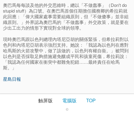
奧巴馬每每談及他的外交思維時，總以「不做蠢事」（Don't do
stupid stuff）為口號。在奧巴馬首個任期擔任國務卿的希拉莉就
此回應：「偉大國家處事需要組織原則，但『不做傻事』並非組
織原則。」外界認為奧巴馬的「不做蠢事」外交政策，就是要在
少出工出力的情形下實現對全球的領導。
現時奧巴馬跟以色列總理內塔尼亞胡的關係緊張，但希拉莉對以
色列和內塔尼亞胡表示強烈支持。她說：「我認為以色列在應對
哈馬斯的火箭攻擊中，做了該做的，以色列有權自衞。」被問到
以色列是否採取足夠措施避免釀成平民和孩童死傷，希拉莉說：
「我認為任何國家在衝突中都難免犯錯……最終責任在哈馬
斯。」
星島日報
触屏版
電腦版
TOP
©