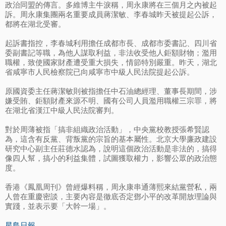
政治同盟的傳言。多維博主牛淚稱，周永康將在三個月之內被起
訴。周永康集團兩名重要成員蔣潔敏、李春城昨天被提起公訴，
都將在湖北受審。
起訴書指控，李春城利用擔任成都市長、成都市委書記、四川省
委副書記等職，為他人謀取利益，非法收受他人鉅額財物；濫用
職權，致使國家財產遭受重大損失，情節特別嚴重。昨天，湖北
省咸寧市人民檢察院已向咸寧市中級人民法院提起公訴。
原國資委主任蔣潔敏則被指擔任中石油總經理、董事長期間，涉
嫌受賄、鉅額財產來源不明、國有公司人員濫用職權三宗罪，將
在湖北省漢江中級人民法院審判。
對於周薄被指「搞非組織政治活動」，中央黨校教授張希賢認
為，這含有反黨、背叛黨的宗旨的基本屬性。北京大學廉政建設
研究中心副主任莊德水認為，說明這個政治活動是非法的，搞得
像四人幫，搞小的利益集體，試圖獲取權力，影響公眾的政治態
度。
香港《鳳凰周刊》曾經爆料稱，周永康串通薄熙來結黨營私，兩
人曾在重慶密談，主要內容是徹底否定鄧小平的改革開放理論與
實踐，並表示要「大幹一場」。
星島日報