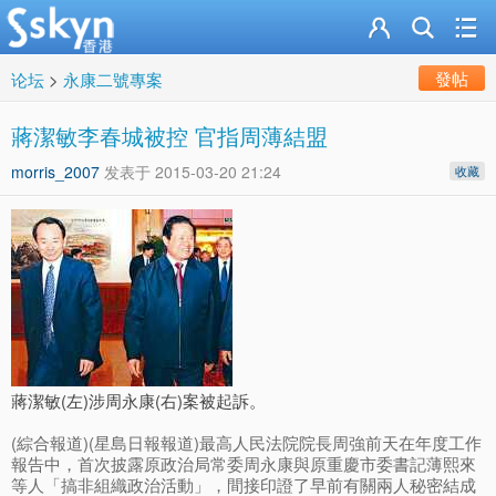
發帖
论坛
>
永康二號專案
蔣潔敏李春城被控 官指周薄結盟
morris_2007
发表于
2015-03-20 21:24
收藏
蔣潔敏(左)涉周永康(右)案被起訴。
(綜合報道)(星島日報報道)最高人民法院院長周強前天在年度工作
報告中，首次披露原政治局常委周永康與原重慶市委書記薄熙來
等人「搞非組織政治活動」，間接印證了早前有關兩人秘密結成