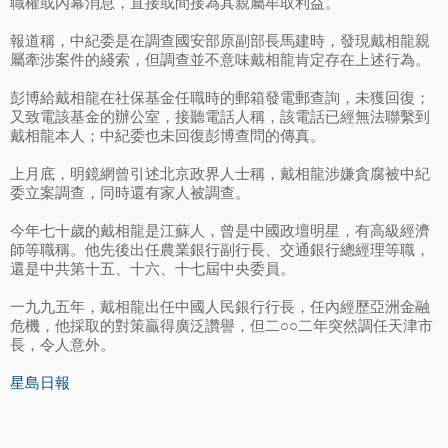
職權或內幕消息，直接或間接為其親屬牟取利益。
報道稱，中紀委是在調查國安部原副部長馬建時，發現戴相龍親
屬牽涉案件的綫索，但調查並不意味戴相龍肯定存在上述行為。
彭博給戴相龍在社保基金任職時的郵箱發電郵查詢，未獲回復；
又致電該基金的辦公室，接聽電話人稱，該電話已經無法聯繫到
戴相龍本人；中紀委也未回復彭博查問的傳真。
上月底，明鏡網曾引述北京政界人士稱，戴相龍涉嫌貪腐被中紀
委立案調查，同時還有家人被調查。
今年七十歲的戴相龍是江蘇人，曾是中國政壇明星，有高級經濟
師等職稱。他先後出任農業銀行副行長、交通銀行總經理等職，
還是中共第十五、十六、十七屆中央委員。
一九九五年，戴相龍出任中國人民銀行行長，任內經歷亞洲金融
危機，他採取的對策贏得廣泛讚譽，但二○○二年突然調任天津市
長，令人意外。
星島日報