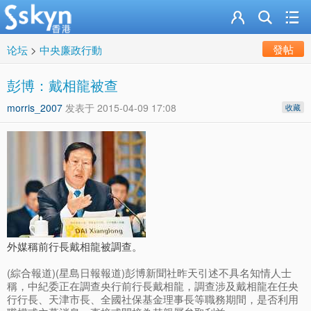
發帖
论坛
>
中央廉政行動
彭博：戴相龍被查
morris_2007
发表于
2015-04-09 17:08
收藏
外媒稱前行長戴相龍被調查。
(綜合報道)(星島日報報道)彭博新聞社昨天引述不具名知情人士
稱，中紀委正在調查央行前行長戴相龍，調查涉及戴相龍在任央
行行長、天津市長、全國社保基金理事長等職務期間，是否利用