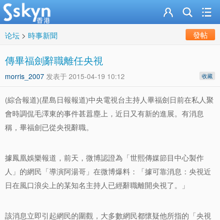
發帖
论坛
>
時事新聞
傳畢福劍辭職離任央視
morris_2007
发表于
2015-04-19 10:12
收藏
(綜合報道)(星島日報報道)中央電視台主持人畢福劍日前在私人聚
會時調侃毛澤東的事件甚囂塵上，近日又有新的進展。有消息
稱，畢福劍已從央視辭職。
據鳳凰娛樂報道，前天，微博認證為「世熙傳媒節目中心製作
人」的網民「導演阿湯哥」在微博爆料：「據可靠消息：央視近
日在風口浪尖上的某知名主持人已經辭職離開央視了。」
該消息立即引起網民的圍觀，大多數網民都懷疑他所指的「央視