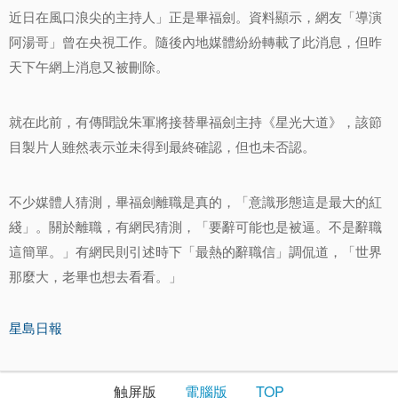
近日在風口浪尖的主持人」正是畢福劍。資料顯示，網友「導演
阿湯哥」曾在央視工作。隨後內地媒體紛紛轉載了此消息，但昨
天下午網上消息又被刪除。
就在此前，有傳聞說朱軍將接替畢福劍主持《星光大道》，該節
目製片人雖然表示並未得到最終確認，但也未否認。
不少媒體人猜測，畢福劍離職是真的，「意識形態這是最大的紅
綫」。關於離職，有網民猜測，「要辭可能也是被逼。不是辭職
這簡單。」有網民則引述時下「最熱的辭職信」調侃道，「世界
那麼大，老畢也想去看看。」
星島日報
触屏版
電腦版
TOP