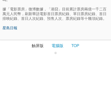
據「電影票房」微博數據，「港囧」目前累計票房兩億一千二百
萬元人民幣，刷新華語電影首日票房紀錄、單日票房紀錄、首日
排映紀錄、首日人次紀錄、預售人次、票房紀錄等十幾項紀錄。
星島日報
触屏版
電腦版
TOP
©