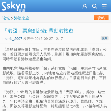
發帖
论坛
>
港澳之旅
「港囧」票房創紀錄 帶動港旅遊
morris_2007
发表于
2015-09-27 12:17
收藏
【星島日報報道】前日，主要在香港取景的內地電影「港囧」公
映，首日票房破兩億元人民幣，刷新十幾項內地電影票房紀錄，
同時帶動香港旅遊產品也熱銷。
由內地導演徐崢執導的「囧」系列電影「港囧」主題是向港產電
影致敬。隨着電影上映 ，內地著名旅行網站攜程網近日推出以
「港囧」電影取景地為賣點的旅行產品，目前兩日自由行、三日
自由行預定人數已經爆滿。
「港囧」中出現的香港旅遊景點包括「天際100」、維港、迪士
尼、海洋公園、油尖旺、銅鑼灣等，片中配樂多來自上世紀八、
九十年代粵語金曲，配角演員陣容涵蓋苑瓊丹、葛民輝、李燦
杰、田啟文等港影金牌配角，特別能引起七○後、八○後年輕人共
鳴。