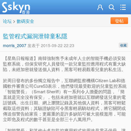
發帖
论坛
>
數碼安全
監管程式漏洞泄韓童私隱
morris_2007
发表于
2015-09-22 22:23
收藏
【星島日報報道】南韓強制售予未成年人士的智能手機必須安裝
監察系統，但保安研究人員發現一款兒童監控應用程式有重大缺
陷，未經加密就發送個人資料，黑客可輕易觀看兒童的私生活。
於周日發布的多份獨立報告中，互聯網監察機構Citizen Lab和德
國軟件審查公司Cure53表示，他們發現最受歡迎的兒童監控系統
「智能警長」（Smart Sheriff）有一系列令人擔憂的問題，「簡
直就是完全沒有保安」，包括未經加密就以互聯網發送兒童的電
話號碼、出生日期、網上瀏覽記錄及其他個人資料，黑客可輕鬆
截取這些資料；其驗證缺陷可令黑客輕易騎劫程式，將它關閉或
傳送假警告給家長；更嚴重的是許多缺陷可被大規模濫用，可能
立即危及程式的數千甚至是全部三十八萬用戶。
「智能警長」和其他十多款監控應用程式的用途是電子保母，讓