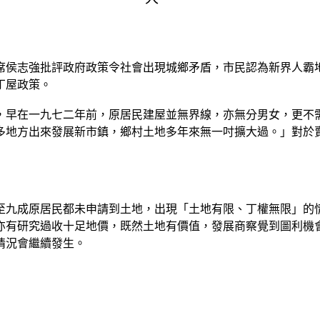
席侯志強批評政府政策令社會出現城鄉矛盾，市民認為新界人霸
丁屋政策。
，早在一九七二年前，原居民建屋並無界線，亦無分男女，更不
多地方出來發展新市鎮，鄉村土地多年來無一吋擴大過。」對於
至九成原居民都未申請到土地，出現「土地有限、丁權無限」的
亦有研究過收十足地價，既然土地有價值，發展商察覺到圖利機
情況會繼續發生。