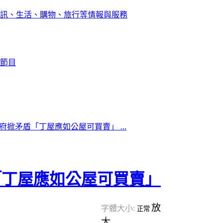
訊、生活、購物、旅行等情報與服務
節目
府掀矛盾「丁屋應如公屋可買賣」 ...
「丁屋應如公屋可買賣」
放
字體大小:
正常
大