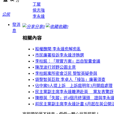
題
分
丁屋
侯志強
公民
李永達
發消
分享
0
收藏
0
息
相關內容
•
股權醜聞 李永達愈解愈亂
•
市民廉署投訴李永達涉賄選
•
李柱銘：「現實方案」出自智囊會議
•
陳茂波打郊野公園主意
•
李柱銘寓所密會泛民 黎智英疑參與
•
袋黎智英巨款 李卓人「接旨」廉署須查
•
佔中案9人提上訴 上訴庭明年3月開庭處理
•
民主黨副主席李永達離港赴英 黨友表驚訝
•
陳樹英「失蹤」近4個月終蒲頭 證與李永
•
前民主黨副主席李永達計畫 6月起在英公開