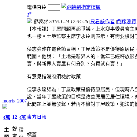
電梯直達
#
1
發表於 2016-1-24 17:34:26
|
只看該作者
|
倒序瀏覽
【本報訊】丁屋問題再起爭議，上水鄉事委員會主
也一樣。土地監察主席李永達則表示，有需要檢討
侯志強昨在電台節目稱，丁屋政策不是優待原居民
範圍。他說：「土地是新界人的，當年已經釋放很
賣，與新界人賣屋有何分別？有買就有賣！」
有意見指港府須檢討政策
但李永達認為，丁屋政策是優待原居民，但現時八
說，當年丁屋政策的目標是改善原居民居住環境，
morris_2007
此問題上並無發聲，若再不檢討丁屋政策，犯法的
12
東方日報
3萬
3萬
好
主
積
標簽
友