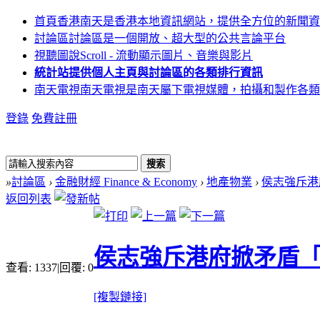
首頁
香港南天是香港本地資訊網站，提供全方位的新聞資
討論區
討論區是一個開放、超大型的公共言論平台
視聽圖說
Scroll - 流動顯示圖片、音樂與影片
統計站
提供個人主頁與討論區的各類排行資訊
南天電視
南天電視是南天屬下電視媒體，拍攝和製作各類
登錄
免費註冊
搜索
»
討論區
›
金融財經 Finance & Economy
›
地產物業
›
侯志強斥港
返回列表
侯志強斥港府掀矛盾
查看:
1337
|
回覆:
0
[複製鏈接]