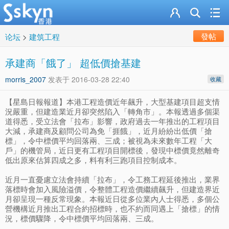
發帖
论坛
>
建筑工程
承建商「餓了」 超低價搶基建
morris_2007
发表于
2016-03-28 22:40
收藏
【星島日報報道】本港工程造價近年飆升，大型基建項目超支情
況嚴重，但建造業近月卻突然陷入「轉角市」。本報透過多個渠
道得悉，受立法會「拉布」影響，政府過去一年推出的工程項目
大減，承建商及顧問公司為免「捱餓」，近月紛紛出低價「搶
標」，令中標價平均回落兩、三成；被視為未來數年工程「大
戶」的機管局，近日更有工程項目開標後，發現中標價竟然離奇
低出原來估算四成之多，料有利三跑項目控制成本。
近月一直憂慮立法會持續「拉布」，令工務工程延後推出，業界
落標時會加入風險溢價，令整體工程造價繼續飆升，但建造界近
月卻呈現一種反常現象。本報近日從多位業內人士得悉，多個公
營機構近月推出工程合約招標時，也不約而同遇上「搶標」的情
況，標價驟降，令中標價平均回落兩、三成。