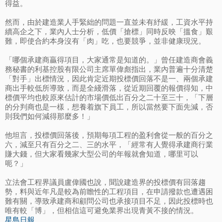
得益。
然而，由於建造業人手緊絀的問題一直並未有紓緩，工資水平持
續高企之下，業內人士分析，低價「搶標」同時反映「搵食」艱
難，即使合約本身沒有「肉」吃，也要競爭，並非健康現況。
「哪個承建商贏得項目，大家通常是知道的。」曾任建造商會義
務秘書的利基控股有限公司主席單偉彪指出，業內普遍十分清楚
「對手」出標情況，因此肯定近期投標價回落不是一、兩個承建
商出手較低所導致，而是全綫滑落，從近期回覆的報價得知，中
標價平均也較原來估計的市場價低出百分之二十至三十，「下層
的分判商也是一樣，想養着旗下員工，所以當然要下面先減，否
則我們如何減得那麼多！」
他坦言，投標價回落後，預期每項工程的盈利會從一般的百分之
六，減至只有百分之二、三的水平，「經常有人覺得承建商行業
賺大錢，但大家看幾家大型公司的年報就會知道，哪里可以
呃？」
立法會工程界議員盧偉國也說，聞說建造界的投標價有回落趨
勢，料與近年凡是較為前瞻性的工程項目，在申請撥款也遭遇困
難有關，導致承建商和顧問公司也承接項目不足，因此投標時也
唯有較「博」，但相信這可避免業界出現青黃不接的情況。
星島日報