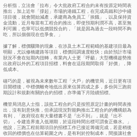
分析指，立法會「拉布」令大批政府工程合約未有按原定時間表
推出，加上近年「撐起」市場的港鐵工程，在完成高鐵和沙中綫
項目後，就會開始減產，承建商為免員工「挨餓」，以及保持資
金流動，近月每當有工程合約推出，即使預期利潤不高，甚至無
利可圖，也寧可以低價競投合約，「就是因為過去一段時間不夠
吃，所以個個現在也爭食。」
據了解，標價驟降的現象，在涉及土木工程範疇的基建項目最為
明顯，尤以修橋建路等項目，標價回調速度較快；由於預計市場
狀況不會在短期內扭轉，有業內人士更「呼籲」大型機構趁勢推
出政府以外的工程項目招標，料會在這段期間取得「好價」，降
低成本。
碰巧的是，被視為未來數年工程「大戶」的機管局，近日更有項
目開標後，中標價離奇地低出原來估算四成之多，多份與三跑前
期設計和規劃有關的合約招標，亦準備下月陸續招標。
機管局消息人士指，該批工程合約只是按照原定計畫的時間表推
出，沒有刻意快推，但承認現況對能夠推出工程合約的機構頗為
有利，「政府現在有大量標書不是『出不到』，就是『出不
切』，令建造界進入低潮期，於這段時間出標可謂食正條水。」
他說，三跑工程前期項目的招標工作已接近籌備完成，若是稍後
收回的標價也在估算範圍之內，是有利於控制成本，間接讓社會