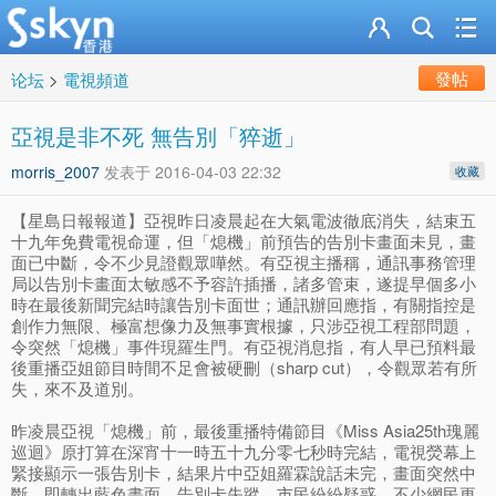
發帖
论坛
>
電視頻道
亞視是非不死 無告別「猝逝」
morris_2007
发表于
2016-04-03 22:32
收藏
【星島日報報道】亞視昨日凌晨起在大氣電波徹底消失，結束五
十九年免費電視命運，但「熄機」前預告的告別卡畫面未見，畫
面已中斷，令不少見證觀眾嘩然。有亞視主播稱，通訊事務管理
局以告別卡畫面太敏感不予容許插播，諸多管束，遂提早個多小
時在最後新聞完結時讓告別卡面世；通訊辦回應指，有關指控是
創作力無限、極富想像力及無事實根據，只涉亞視工程部問題，
令突然「熄機」事件現羅生門。有亞視消息指，有人早已預料最
後重播亞姐節目時間不足會被硬刪（sharp cut），令觀眾若有所
失，來不及道別。
昨凌晨亞視「熄機」前，最後重播特備節目《Miss Asia25th瑰麗
巡迴》原打算在深宵十一時五十九分零七秒時完結，電視熒幕上
緊接顯示一張告別卡，結果片中亞姐羅霖說話未完，畫面突然中
斷，即轉出藍色畫面，告別卡失蹤，市民紛紛疑惑，不少網民更