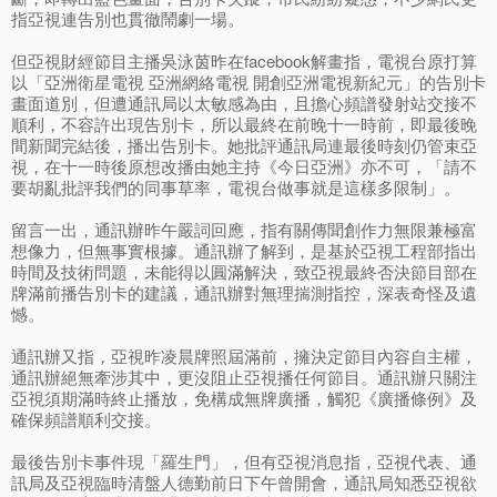
指亞視連告別也貫徹鬧劇一場。
但亞視財經節目主播吳泳茵昨在facebook解畫指，電視台原打算
以「亞洲衛星電視 亞洲網絡電視 開創亞洲電視新紀元」的告別卡
畫面道別，但遭通訊局以太敏感為由，且擔心頻譜發射站交接不
順利，不容許出現告別卡，所以最終在前晚十一時前，即最後晚
間新聞完結後，播出告別卡。她批評通訊局連最後時刻仍管束亞
視，在十一時後原想改播由她主持《今日亞洲》亦不可，「請不
要胡亂批評我們的同事草率，電視台做事就是這樣多限制」。
留言一出，通訊辦昨午嚴詞回應，指有關傳聞創作力無限兼極富
想像力，但無事實根據。通訊辦了解到，是基於亞視工程部指出
時間及技術問題，未能得以圓滿解決，致亞視最終否決節目部在
牌滿前播告別卡的建議，通訊辦對無理揣測指控，深表奇怪及遺
憾。
通訊辦又指，亞視昨凌晨牌照屆滿前，擁決定節目內容自主權，
通訊辦絕無牽涉其中，更沒阻止亞視播任何節目。通訊辦只關注
亞視須期滿時終止播放，免構成無牌廣播，觸犯《廣播條例》及
確保頻譜順利交接。
最後告別卡事件現「羅生門」，但有亞視消息指，亞視代表、通
訊局及亞視臨時清盤人德勤前日下午曾開會，通訊局知悉亞視欲