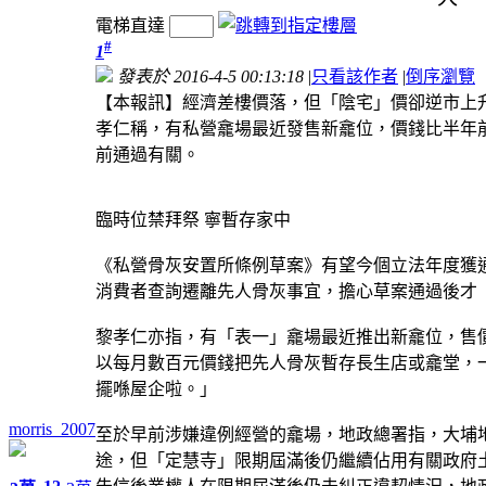
電梯直達
#
1
發表於 2016-4-5 00:13:18
|
只看該作者
|
倒序瀏覽
【本報訊】經濟差樓價落，但「陰宅」價卻逆市上
孝仁稱，有私營龕場最近發售新龕位，價錢比半年
前通過有關。
臨時位禁拜祭 寧暫存家中
《私營骨灰安置所條例草案》有望今個立法年度獲
消費者查詢遷離先人骨灰事宜，擔心草案通過後才
黎孝仁亦指，有「表一」龕場最近推出新龕位，售
以每月數百元價錢把先人骨灰暫存長生店或龕堂，
擺喺屋企啦。」
morris_2007
至於早前涉嫌違例經營的龕場，地政總署指，大埔
途，但「定慧寺」限期屆滿後仍繼續佔用有關政府