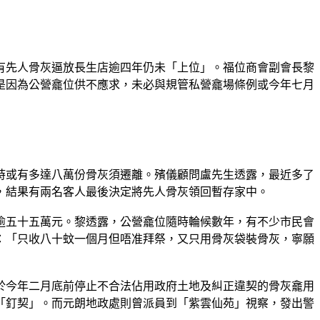
有先人骨灰逼放長生店逾四年仍未「上位」。福位商會副會長黎
是因為公營龕位供不應求，未必與規管私營龕場條例或今年七月
時或有多達八萬份骨灰須遷離。殯儀顧問盧先生透露，最近多了
，結果有兩名客人最後決定將先人骨灰領回暫存家中。
逾五十五萬元。黎透露，公營龕位隨時輪候數年，有不少市民會
：「只收八十蚊一個月但唔准拜祭，又只用骨灰袋裝骨灰，寧願
於今年二月底前停止不合法佔用政府土地及糾正違契的骨灰龕用
「釘契」。而元朗地政處則曾派員到「紫雲仙苑」視察，發出警