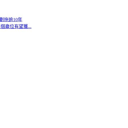
劃拖逾10年
個龕位有望獲...