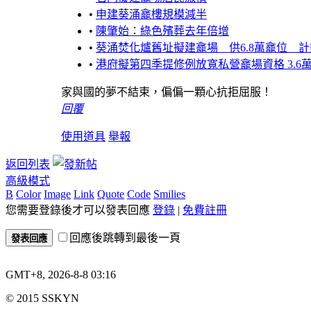
•
申建葵涌龕樓規模減半
•
陳肇始：綠色殯葬去年倍增
•
葵涌焚化爐舊址擬建龕場 供6.8萬龕位 計
•
港府擬第四季提修例放寬私營龕場資格 3.6萬
家與國的夢不結束，偏偏一顆心抗拒屈服！
回覆
使用道具
舉報
返回列表
高級模式
B
Color
Image
Link
Quote
Code
Smilies
您需要登錄後才可以發表回應
登錄
|
免費註冊
回應後跳轉到最後一頁
發表回應
GMT+8, 2026-8-8 03:16
© 2015 SSKYN