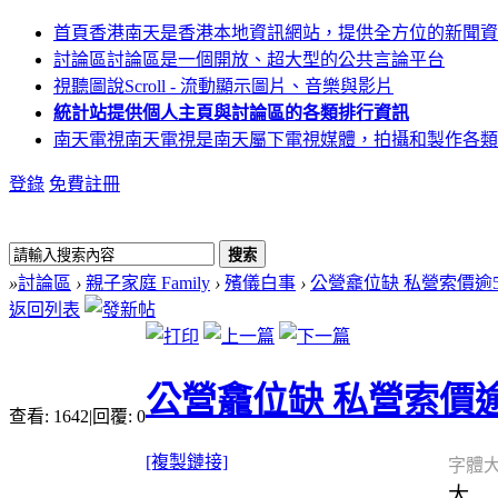
首頁
香港南天是香港本地資訊網站，提供全方位的新聞資
討論區
討論區是一個開放、超大型的公共言論平台
視聽圖說
Scroll - 流動顯示圖片、音樂與影片
統計站
提供個人主頁與討論區的各類排行資訊
南天電視
南天電視是南天屬下電視媒體，拍攝和製作各類
登錄
免費註冊
搜索
»
討論區
›
親子家庭 Family
›
殯儀白事
›
公營龕位缺 私營索價逾5
返回列表
公營龕位缺 私營索價逾
查看:
1642
|
回覆:
0
[複製鏈接]
字體大
大