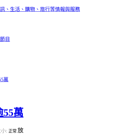
訊、生活、購物、旅行等情報與服務
節目
5萬
55萬
放
小:
正常