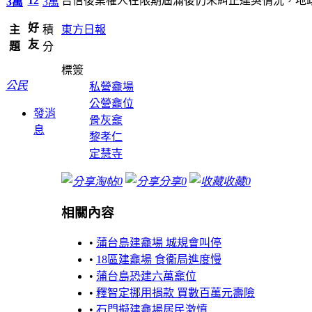
12
告信後業權人在限期屆滿後仍未糾正違契情況，地
3萬
3萬
好
主
積
東方日報
友
題
分
標簽
公民
私營龕場
公營龕位
發消
骨灰龕
息
黎孝仁
定慧寺
淘帖
0
分享
0
收藏
0
相關內容
•
蒲台島建龕場 城規會叫停
•
18區建龕場 食衞局進度慢
•
蒲台島恐建六萬龕位
•
釋智定挪用捐款 買數百萬元壽險
•
石門擬建龕場居民激憤