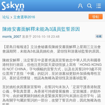
發帖
论坛
>
立會選舉2016
陳維安書面解釋未能為3議員監誓原因
morris_2007
发表于
2016-10-18 23:48
收藏
【星島日報報道】立法會秘書長陳維安書面解釋上星期三立法會
會議期間，未能為3名議員姚松炎、梁頌恆和游蕙禎監誓的原因。
陳維安解釋，法定誓言中是要求議員宣誓效忠中華人民共和國香
港特別行政區，但他注意到當天梁頌恆披上寫有「HONG KONG
IS NOT CHINA」字句橫幅的宣誓方式，以及在其誓詞中3處不同
位置用了意指「中國」的貶詞，至於游蕙禎更額外加插侮辱性言
詞。基於這些懷疑，他認為無權為梁頌恆及游蕙禎監誓。
至於姚松炎因重新宣誓時，在誓詞句末加入「定當守護香港制度
公義，爭取真普選，為香港可持續發展服務，定當擁護」的額外
字句，由於確實聽到姚松炎是緊接其誓詞句末讀出這些字句，認
為有關字句屬於誓詞的一部分，改變了誓言內容，因此無權為他
監誓。