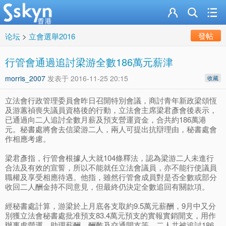
發帖
论坛
>
立會選舉2016
行管會通過追討梁游全數186萬元薪津
morris_2007
发表于
2016-11-25 20:15
收藏
立法會行政管理委員會昨日召開特別會議，商討青年新政梁頌恆
及游蕙禎喪失議員資格後的行動，立法會主席梁君彥會後表示，
已通過向二人追討全數月薪及預支營運資金，合共約186萬港
元。秘書處將會去信梁游二人，兩人可提出抗辯理由，秘書處會
作相應考慮。
梁君彥指，行管會根據人大就104條釋法，認為梁游二人未進行
合法及有效的宣誓，所以不能就任立法會議員，亦不能行使議員
職權及享受相應待遇。他指，雖然行管會成員對是否全數或部分
收回二人酬金持不同意見，但最終仍決定全數追回有關款項。
經秘書處計算，游梁於上月底各支取約9.5萬元薪酬，9月中又分
別獲立法會秘書處批准預支83.4萬元預支的實報實銷開支，用作
辦事處營運、助理薪酬、酬酢及交通開支等。二人共被追討186