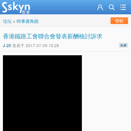
發帖
论坛
>
時事廣角鏡
香港鐵路工會聯合會發表薪酬檢討訴求
J-20
发表于
2017-07-05 15:28
收藏