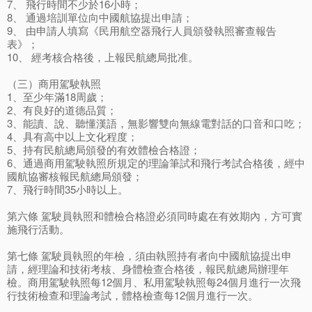
7、 飛行時間不少於16小時；
8、 通過培訓單位向中國航協提出申請；
9、 由申請人填寫《民用航空器飛行人員頒發執照審查報告
表》；
10、 經考核合格後，上報民航總局批准。
（三）商用駕駛執照
1、至少年滿18周歲；
2、有良好的道德品質；
3、能讀、說、聽懂漢語，無影響雙向無線電對話的口音和口吃；
4、具有高中以上文化程度；
5、持有民航總局頒發的有效體檢合格證；
6、通過商用駕駛執照所規定的理論筆試和飛行考試合格後，經中
國航協審核報民航總局頒發；
7、飛行時間35小時以上。
第六條 駕駛員執照和體檢合格證必須同時處在有效期內，方可實
施飛行活動。
第七條 駕駛員執照的年檢，須由執照持有者向中國航協提出申
請，經理論和技術考核、身體檢查合格後，報民航總局辦理年
檢。商用駕駛執照每12個月、私用駕駛執照每24個月進行一次飛
行技術檢查和理論考試，體格檢查每12個月進行一次。