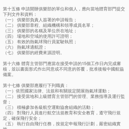
第十五條 申請開辦俱樂部的單位和個人，應向當地體育部門提交
下列文件和資料：
（一） 俱樂部負責人簽署的申請報告；
（二） 俱樂部章程、組織機構和領導成員名單；
（三） 俱樂部的名稱及單位所在地址；
（四） 場地和空域的使用許可證明；
（五） 有效的熱氣球飛行員駕駛執照；
（六） 熱氣球適航證；
（七） 俱樂部的經費來源證明。
第十六條 體育主管部門應當在接受申請的15個工作日內完成審
核，並以書面形式作出同意或不同意的答覆，批准後報中國航協
備案。
第十七條 俱樂部應履行下列職責：
（一）依照國家法律、法規和有關規定開展熱氣球運動；
（二） 接受當地和上級體育主管部門的管理、業務指導及運行監
督；
（三） 積極參加各級航空運動協會組織的活動；
（四） 對飛行人員進行航空法規教育和安全教育，遵守飛行規
定，確保飛行安全；
（五） 執行自由飛行任務，按規定申報飛行計劃，嚴密組織實
施。