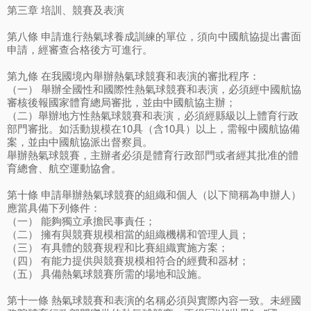
第三章 培訓、競賽及表演
第八條 申請進行熱氣球養成訓練的單位，須向中國航協提出書面
申請，經審查合格後方可進行。
第九條 在我國境內舉辦熱氣球競賽和表演的審批程序：
（一） 舉辦全國性和國際性熱氣球競賽和表演，必須經中國航協
審核後報國家體育總局審批，並由中國航協主辦；
（二）舉辦地方性熱氣球競賽和表演，必須經縣級以上體育行政
部門審批。如活動規模在10具（含10具）以上，需報中國航協備
案，並由中國航協派出督察員。
舉辦熱氣球競賽，主辦者必須是體育行政部門或者經其批准的體
育總會、航空運動協會。
第十條 申請舉辦熱氣球競賽的組織和個人（以下簡稱為申辦人）
應當具備下列條件：
（一） 能夠獨立承擔民事責任；
（二） 擁有與競賽規模相當的組織機構和管理人員；
（三） 有具體的競賽規程和比賽組織實施方案；
（四） 有能力提供與競賽規模相符合的經費和器材；
（五） 具備熱氣球競賽所需的場地和設施。
第十一條 熱氣球競賽和表演的名稱必須與實際內容一致。未經國