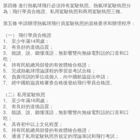
第四條 進行熱氣球飛行必須持有駕駛執照。熱氣球駕駛執照分
為：飛行學員合格證、私用駕駛執照和商用駕駛執照三種。
第五條 申請辦理熱氣球飛行員駕駛執照的資格要求和辦理程序：
（一） 飛行學員合格證
1、 至少年滿14周歲；
2、 有良好的道德品質；
3、 能讀、說、聽懂漢語，無影響雙向無線電對話的口音和口
吃；
4、 持有民航總局頒發的有效體檢合格證；
5、 完成熱氣球理論課程的學習並考試合格；
6、 負責培訓的單位或個人，向中國航協提出申請；
7、 經中國航協資格審查合格後發給飛行學員合格證。
（二）私用駕駛執照
1、 至少年滿16周歲；
2、 有良好的道德品質；
3、 能讀、說、聽懂漢語，無影響雙向無線電對話的口音和口
吃；
4、 具有初中以上文化程度；
5、 持有民航總局頒發的有效體檢合格證；
6、 通過了私用駕駛執照所規定的理論筆試和飛行考試；