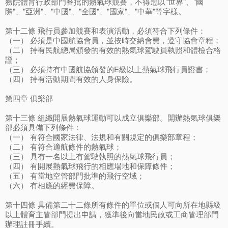
務院體育行政部門審批的熱氣球競賽，不得冠以"世界"、"國
際"、"亞洲"、"中國"、"全國"、"國家"、"中華"等字樣。
第十二條 飛行員參加競賽和表演活動，必須符合下列條件：
（一） 必須是中國航協會員，並按時交納會費，遵守協會章程；
（二） 持有民航總局頒發的有效的熱氣球駕駛員執照和體檢合格
證；
（三） 必須持有中國航協頒發的E級以上熱氣球飛行員證書；
（四） 持有活動期間有效的人身保險。
第四章 俱樂部
第十三條 組織開展熱氣球運動可以成立俱樂部。開辦熱氣球俱樂
部必須具備下列條件：
（一） 有符合國家法律、法規和有關規定的俱樂部章程；
（二） 有符合適航條件的熱氣球；
（三） 具有一名以上有駕駛執照的熱氣球飛行員；
（四） 有開展熱氣球飛行的相應場地和保障條件；
（五） 有當地空管部門批準的飛行空域；
（六） 有相應的經費保障。
第十四條 具備第二十二條所有條件的單位或個人可向所在地縣級
以上體育主管部門提出申請，獲準後向當地民政或工商管理部門
辦理註冊手續。