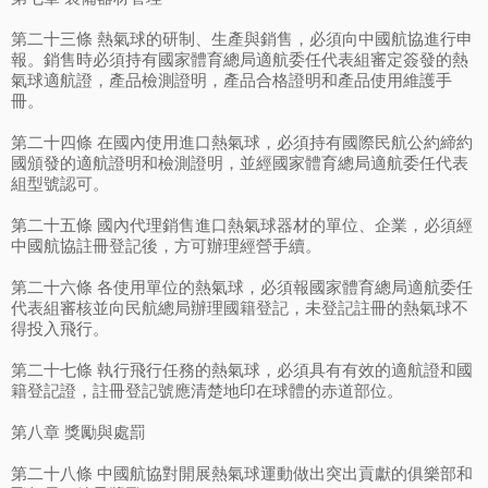
第二十三條 熱氣球的研制、生產與銷售，必須向中國航協進行申
報。銷售時必須持有國家體育總局適航委任代表組審定簽發的熱
氣球適航證，產品檢測證明，產品合格證明和產品使用維護手
冊。
第二十四條 在國內使用進口熱氣球，必須持有國際民航公約締約
國頒發的適航證明和檢測證明，並經國家體育總局適航委任代表
組型號認可。
第二十五條 國內代理銷售進口熱氣球器材的單位、企業，必須經
中國航協註冊登記後，方可辦理經營手續。
第二十六條 各使用單位的熱氣球，必須報國家體育總局適航委任
代表組審核並向民航總局辦理國籍登記，未登記註冊的熱氣球不
得投入飛行。
第二十七條 執行飛行任務的熱氣球，必須具有有效的適航證和國
籍登記證，註冊登記號應清楚地印在球體的赤道部位。
第八章 獎勵與處罰
第二十八條 中國航協對開展熱氣球運動做出突出貢獻的俱樂部和