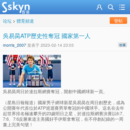
發帖
论坛
>
體育頻道
吳易昺ATP歷史性奪冠 國家第一人
morris_2007
发表于
2023-02-14 23:03
收藏
吳易昺周日於達拉斯網賽奪冠，開創中國網球新一頁。
（星島日報報道）國家男子網球新星吳易昺在周日創歷史，成為
公開賽年代首位於ATP巡迴賽男單奪冠的中國球手。這名在去年
起世界排名極速攀升的23歲明日之星，於達拉斯網賽決賽以6:7、
7:6、7:6反勝東道主美國好手伊斯拿奪冠，在不停創紀錄的一周
畫上完美句號！