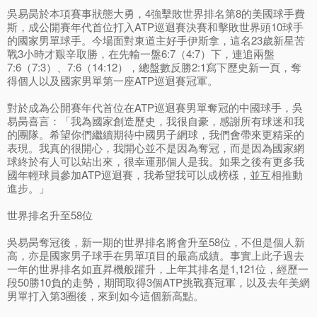
吳易昺於本項賽事狀態大勇，4強擊敗世界排名第8的美國球手費
斯，成公開賽年代首位打入ATP巡迴賽決賽和擊敗世界頭10球手
的國家男單球手。今場面對東道主好手伊斯拿，這名23歲新星苦
戰3小時才艱辛取勝，在先輸一盤6:7（4:7）下，連追兩盤
7:6（7:3）、7:6（14:12），總盤數反勝2:1寫下歷史新一頁，奪
得個人以及國家男單第一座ATP巡迴賽冠軍。
對於成為公開賽年代首位在ATP巡迴賽男單奪冠的中國球手，吳
易昺喜言：「我為國家創造歷史，我很自豪，感謝所有球迷和我
的團隊。希望你們繼續期待中國男子網球，我們會帶來更精采的
表現。我真的很開心，我開心並不是因為奪冠，而是因為國家網
球終於有人可以站出來，很幸運那個人是我。如果之後有更多我
國年輕球員參加ATP巡迴賽，我希望我可以成榜樣，並互相推動
進步。」
世界排名升至58位
吳易昺奪冠後，新一期的世界排名將會升至58位，不但是個人新
高，亦是國家男子球手在男單項目的最高成績。事實上此子過去
一年的世界排名如直昇機般躍升，上年其排名是1,121位，經歷一
段50勝10負的走勢，期間取得3個ATP挑戰賽冠軍，以及去年美網
男單打入第3圈後，來到如今這個新高點。