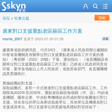
發帖
论坛
>
社會公益
廣東對口支援重點老區蘇區工作方案
morris_2007
发表于
2023-07-30 01:38
收藏
據廣東省政府網消息，10月24日，《廣東省人民政府辦公廳關於
印發省直機關及有關單位對口支援重點老區蘇區工作方案的通
知》（粵府辦〔2022〕29號）下發。通知指出：《省直機關及有
關單位對口支援重點老區蘇區工作方案》已經省人民政府同意並
印發，要求各地級以上市人民政府，省政府各部門、各直屬機構
認真貫徹執行。
實施組團結對支援：
採取組團式、多對一方式推進對口支援重點老區蘇區工作。工作
期限為2022年至2030年。重點老區蘇區每個縣（市、區）均由省
直機關、國有企業、中央駐粵機構組合而成的幫扶集團進行對口
支援。排名首位的單位為牽頭負責單位，其他單位及機構為對口
支援成員單位。對口支援單位與受援地具體結對安排如下：