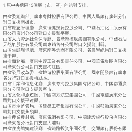
1.原中央蘇區13個縣（市、區）的結對安排。
由省委組織部、廣東粵財控股有限公司、中國人民銀行廣州分行
對口支援南雄市。
由省應急管理廳、廣東恒健投資控股公司、中國石油化工股份有
限公司廣州分公司對口支援和平縣。
由省人力資源社會保障廳、省廣輕控股集團有限公司、中國石油
天然氣股份有限公司廣東銷售分公司對口支援龍川縣。
由省生態環境廳、廣東南粵集團有限公司、省農墾總局對口支援
連平縣。
由省商務廳、廣東中煙工業有限責任公司、中國華電集團有限公
司廣東分公司對口支援梅江區。
由省發展改革委、省旅遊控股集團有限公司、國家開發銀行廣東
省分行對口支援梅縣區。
由省工業和信息化廳、廣東粵海控股集團有限公司、中國聯通廣
東分公司對口支援興寧市。
由省文化和旅遊廳、中國南方航空集團公司、中國電信廣東分公
司對口支援平遠縣。
由省市場監管局、省建築工程集團有限公司、中國移動廣東分公
司對口支援蕉嶺縣。
由省農業農村廳、廣東電網有限公司、中國建設銀行股份有限公
司廣東省分行對口支援大埔縣。
由省住房城鄉建設廳、省鐵路投資集團公司、交通銀行股份有限