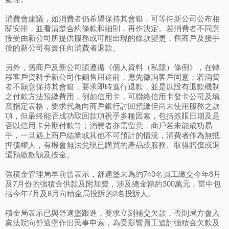
消費會建議，如消費者仍希望保持其會籍，可等待新公司公布相
關安排，並看清楚合約條款和細則，再作決定。若消費者不同意
接受由新公司所提供服務或可能出現的條款變更，舊商戶及接手
後的新公司有責任向消費者退款。
另外，舊商戶及新公司須遵循《個人資料（私隱）條例》，在轉
移客戶資料予新公司作銷售用途前，應先徵詢客戶同意；若消費
者不願意保持其會籍，要求即時進行退款，並是以設有退款機制
之付款方法預繳費用，例如信用卡，可聯絡信用卡發卡公司及填
寫指定表格，要求代為向商戶銀行討回預繳但尚未使用服務之款
項，但最終能否成功取回款項視乎多種因素，包括簽賬日期及是
否以信用卡分期付款等；消費者亦需留意，商戶若未能成功易
手，一旦遇上商戶結業或其他不可預計的情況，消費者作為無抵
押債權人，有機會無法兌現已購買的產品或服務、取得賠償或退
還預繳款額及按金。
強積金管理局早前曾表示，舒適堡未為約740名員工繳交今年6月
及7月份的強積金供款及附加費，涉及總金額約300萬元，當中包
括今年7月及8月向積金局投訴的2名投訴人。
積金局表示已與舒適堡跟進，要求立刻補交欠款，否則局方會入
稟法院向舒適堡作出民事申索，為受影響員工追討強積金欠款及