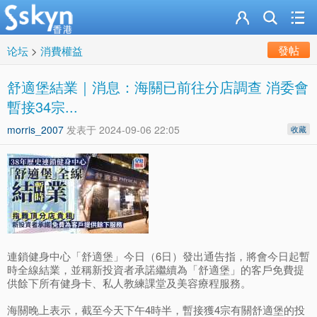
發帖
论坛
>
消費權益
舒適堡結業｜消息：海關已前往分店調查 消委會
暫接34宗...
morris_2007
发表于
2024-09-06 22:05
收藏
連鎖健身中心「舒適堡」今日（6日）發出通告指，將會今日起暫
時全線結業，並稱新投資者承諾繼續為「舒適堡」的客戶免費提
供餘下所有健身卡、私人教練課堂及美容療程服務。
海關晚上表示，截至今天下午4時半，暫接獲4宗有關舒適堡的投