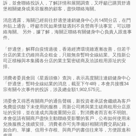
訴，並會聯絡投訴人，了解詳情和展開調查，又呼籲已購買舒適
堡相關健身或美容服務的顧客，盡快聯絡海關。
消息透露，海關已經前往舒適堡連銷健身中心共14間分店，在門
外貼上通告，呼籲市民如果懷疑遇到不良營商手法事宜，可以聯
絡海關。 另外，據了解，海關正聯絡有關健身中心負責人跟進事
件。
「舒適堡」解釋自疫情過後，香港經濟環境雖逐漸改善，但若干
分店的業主仍維持高企租金，只能無奈暫時全線結業。又指新公
司正積極與本集國各分店的業主緊密磋商及洽談租用原址的安
排。
消費者委員會回《星盾頭條》查詢，表示高度關注連鎖健身中心
「舒適堡」暫時全線結業的消息，截至下午4時，本會共接獲34
宗有關今次事件的投訴，涉及總金額1,902,575元。
消委會又得悉有關商戶的通告聲稱，新投資者承諾會繼續為客戶
免費提供餘下未使用的服務，而新公司將與業主磋商租用分店原
址的安排，並在達成共識後重開分店，對消費者而言有不明朗。
本會促請有關商戶盡快主動聯絡受影響的客戶，公布如何使用未
兌換服務之後續安排。消費者亦可先準備好相關消費交易紀錄，
如合約、單據、信用卡存根、與商戶的書信往來等，方便跟進和
處理。