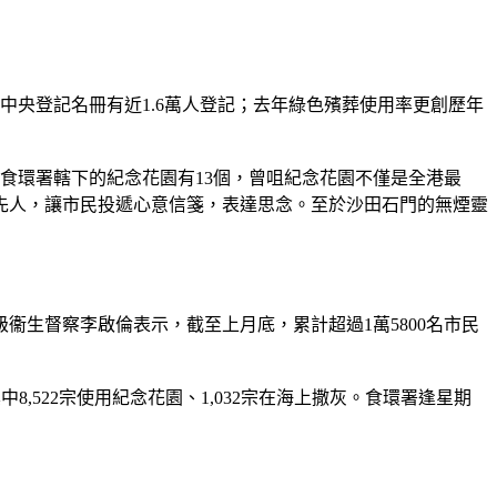
中央登記名冊有近1.6萬人登記；去年綠色殯葬使用率更創歷年
食環署轄下的紀念花園有13個，曾咀紀念花園不僅是全港最
先人，讓市民投遞心意信箋，表達思念。至於沙田石門的無煙靈
生督察李啟倫表示，截至上月底，累計超過1萬5800名市民
,522宗使用紀念花園、1,032宗在海上撒灰。食環署逢星期