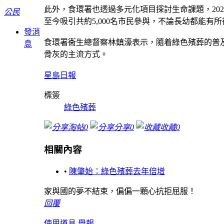
此外，食環署也透過多元化項目探討生命課題，20
公民
至今吸引共約5,000名市民參與，不論長幼都能
發消
食環署衞生總督察林鎮濠表示，隨着綠色殯葬的普
息
骨灰的主流方式。
星島日報
標簽
綠色殯葬
淘帖
0
分享
0
收藏
0
相關內容
•
陳肇始：綠色殯葬去年倍增
家與國的夢不結束，偏偏一顆心抗拒屈服！
回覆
使用道具
舉報