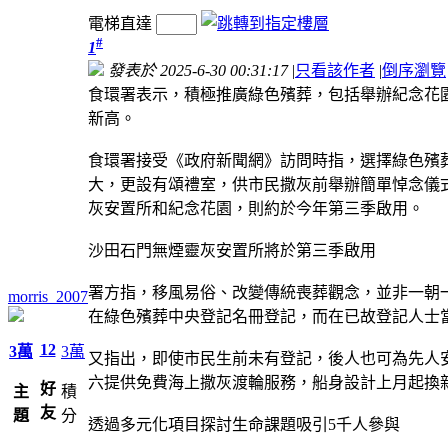
電梯直達
#
1
發表於 2025-6-30 00:31:17
|
只看該作者
|
倒序瀏覽
食環署表示，積極推廣綠色殯葬，包括舉辦紀念花園
新高。
食環署接受《政府新聞網》訪問時指，選擇綠色殯
大，更設有頌禮室，供市民撒灰前舉辦簡單悼念儀
灰安置所和紀念花園，則約於今年第三季啟用。
沙田石門無煙靈灰安置所將於第三季啟用
署方指，移風易俗、改變傳統喪葬觀念，並非一朝一
morris_2007
在綠色殯葬中央登記名冊登記，而在已故登記人士
12
3萬
3萬
又指出，即使市民生前未有登記，後人也可為先人安排
六提供免費海上撒灰渡輪服務，船身設計上月起換
好
主
積
友
題
分
透過多元化項目探討生命課題吸引5千人參與