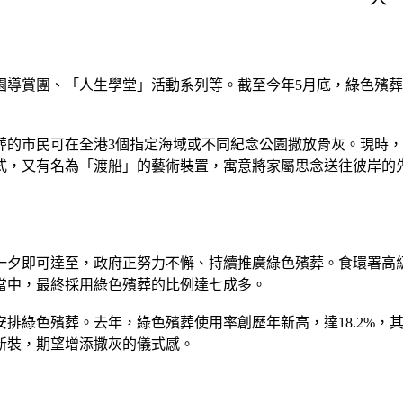
導賞團、「人生學堂」活動系列等。截至今年5月底，綠色殯葬
葬的市民可在全港3個指定海域或不同紀念公園撒放骨灰。現時，
式，又有名為「渡船」的藝術裝置，寓意將家屬思念送往彼岸的
夕即可達至，政府正努力不懈、持續推廣綠色殯葬。食環署高級衞
當中，最終採用綠色殯葬的比例達七成多。
綠色殯葬。去年，綠色殯葬使用率創歷年新高，達18.2%，其中8
新裝，期望增添撒灰的儀式感。