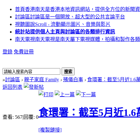
首頁
香港南天是香港本地資訊網站，提供全方位的新聞資
討論區
討論區是一個開放、超大型的公共言論平台
視聽圖說
Scroll - 流動顯示圖片、音樂與影片
統計站
提供個人主頁與討論區的各類排行資訊
南天電視
南天電視是南天屬下電視媒體，拍攝和製作各類
登錄
免費註冊
搜索
»
討論區
›
親子家庭 Family
›
殯儀白事
›
食環署：截至5月近1.6萬
返回列表
食環署：截至5月近1.6
查看:
567
|
回覆:
0
[複製鏈接]