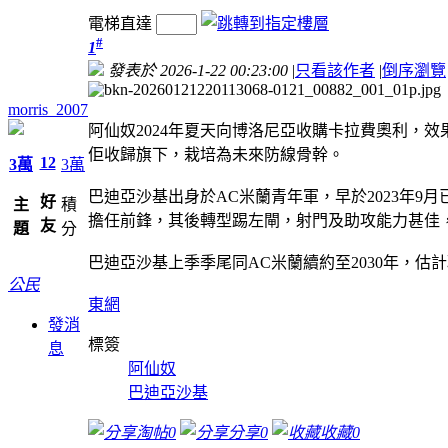
電梯直達
#
1
發表於 2026-1-22 00:23:00
|
只看該作者
|
倒序瀏覽
morris_2007
阿仙奴2024年夏天向博洛尼亞收購卡拉費奧利，
佢收歸旗下，栽培為未來防線骨幹。
12
3萬
3萬
巴迪亞沙基出身於AC米蘭青年軍，早於2023年
好
主
積
擔任前鋒，其後轉型踢左閘，射門及助攻能力甚佳
友
題
分
巴迪亞沙基上季季尾同AC米蘭續約至2030年，估計
公民
東網
發消
標簽
息
阿仙奴
巴迪亞沙基
淘帖
0
分享
0
收藏
0