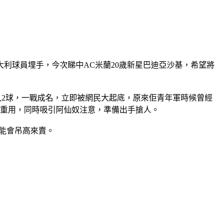
大利球員埋手，今次睇中AC米蘭20歲新星巴迪亞沙基，希望將
射入2球，一戰成名，立即被網民大起底，原來佢青年軍時候曾經
基重用，同時吸引阿仙奴注意，準備出手搶人。
可能會吊高來賣。