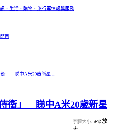
訊、生活、購物、旅行等情報與服務
節目
」 睇中A米20歲新星 ...
侍衞」 睇中A米20歲新星
放
字體大小:
正常
大