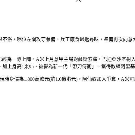
效果不俗，呢位左閘攻守兼備，兵工廠食過返尋味，準備再次向意
9月已經為一隊上陣。A米上月意甲主場對薩斯索羅，巴迪亞沙基
，加上身高1米95，被譽為新一代「帶刀侍衞」，獲得教練阿里
現時身價為1,800萬歐元(約1.6億港元)，阿仙奴加入爭奪，A米