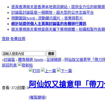
首頁
香港南天是香港本地資訊網站，提供全方位的新聞資
討論區
討論區是一個開放、超大型的公共言論平台
視聽圖說
Scroll - 流動顯示圖片、音樂與影片
統計站
提供個人主頁與討論區的各類排行資訊
南天電視
南天電視是南天屬下電視媒體，拍攝和製作各類
登錄
免費註冊
搜索
»
討論區
›
體育頻道 Sports
›
足球頻道
›
阿仙奴又搶意甲「帶刀侍衞
返回列表
阿仙奴又搶意甲「帶刀
查看:
372
|
回覆:
0
[複製鏈接]