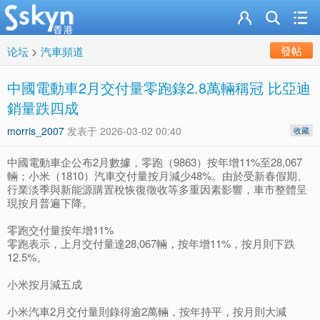
發帖
论坛
>
汽車頻道
中國電動車2月交付量零跑錄2.8萬輛稱冠 比亞迪
銷量跌四成
morris_2007
发表于
2026-03-02 00:40
收藏
中國電動車企公布2月數據，零跑（9863）按年增11%至28,067
輛；小米（1810）汽車交付量按月減少48%。由於受新春假期、
行業淡季與新能源購置稅恢復徵收等多重因素影響，車市整體呈
現按月普遍下降。
零跑交付量按年增11%
零跑表示，上月交付量達28,067輛，按年增11%，按月則下跌
12.5%。
小米按月減五成
小米汽車2月交付量則錄得逾2萬輛，按年持平，按月則大減