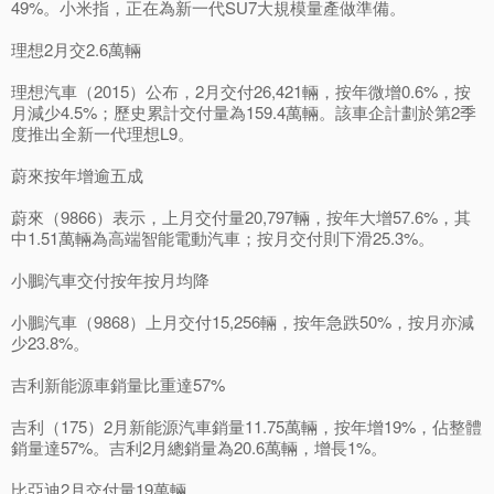
49%。小米指，正在為新一代SU7大規模量產做準備。
理想2月交2.6萬輛
理想汽車（2015）公布，2月交付26,421輛，按年微增0.6%，按
月減少4.5%；歷史累計交付量為159.4萬輛。該車企計劃於第2季
度推出全新一代理想L9。
蔚來按年增逾五成
蔚來（9866）表示，上月交付量20,797輛，按年大增57.6%，其
中1.51萬輛為高端智能電動汽車；按月交付則下滑25.3%。
小鵬汽車交付按年按月均降
小鵬汽車（9868）上月交付15,256輛，按年急跌50%，按月亦減
少23.8%。
吉利新能源車銷量比重達57%
吉利（175）2月新能源汽車銷量11.75萬輛，按年增19%，佔整體
銷量達57%。吉利2月總銷量為20.6萬輛，增長1%。
比亞迪2月交付量19萬輛