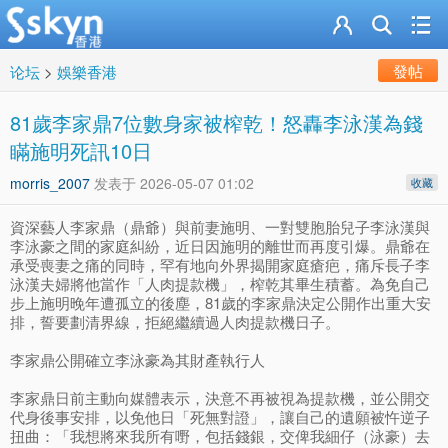
發帖
论坛
>
娛樂香港
81歲李家鼎7位數身家被榨乾！怒轟李泳漢為錢
瞞施明死訊10日
morris_2007
发表于
2026-05-07 01:02
收藏
資深藝人李家鼎（鼎爺）與前妻施明、一對雙胞胎兒子李泳漢與
李泳豪之間的家庭糾紛，近日因施明的離世而再度引爆。鼎爺在
承受喪妻之痛的同時，罕有地向外界揭開家庭瘡疤，痛斥長子李
泳漢夫婦將他當作「人肉提款機」，榨乾其畢生積蓄。為免自己
步上施明晚年遭孤立的後塵，81歲的李家鼎決定公開作出重大安
排，誓要劃清界線，拒絕繼續過人肉提款機日子。
李家鼎公開確立李泳豪為其財產執行人
李家鼎日前主動向媒體表示，決意不再被視為提款機，並公開交
代身後事安排，以免他日「死無對證」，讓自己的遺願被忤逆子
扭曲：「我想將來我所有嘢，包括錢銀，交俾我細仔（泳豪）去