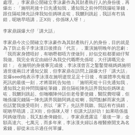
處理。」李家鼎公開確立李泳豪作為其財產執行人的身份後，再
爆出：「施明死後十日先通知我，通知我之前仲問我攞咗筆錢，
跟住隔咗陣先話俾我知佢媽咪走咗，我嬲到跳起，我話有冇搞
錯，呢啲早唔講，正X街，你係咪人呀！」
李家鼎踢爆大仔「講大話」
李家鼎今次公開確立李泳豪作為其財產執行人的身份，目的就是
為了防止長子李泳漢日後擅自「代言」，重演施明晚年的悲劇：
「我而家身體唔好，有啲嘢都唔方便做到，好似交租都要細仔幫
我做。我完全肯定由細仔為我交代嘅嘢先係啱，大仔講嘅完全
錯！」 在施明的身後事完成後，李泳漢曾言之鑿鑿聲稱媽媽施明
過世後兩日才通知父親，但李家鼎在訪問上踢爆大仔「講大話」
並爆seed地表示李泳漢在施明逝世足足十日後，有媒體率先報道
死訊的最後一刻，才將噩耗告知他：「施明死咗十日先通知我，
通知我之前仲問我攞咗筆錢，跟住隔咗陣先話畀我知佢媽咪走
咗，我嬲到跳起。佢哋嗰陣仲話佢老母要使錢，醫院費咁囉，佢
哋係攞完錢隔一陣先講畀我聽阿媽走咗喇，我問點解而家先講，
佢話驚我接受唔到，所以『家下』先話畀我聽。我話有冇搞錯，
呢啲早唔講，正X街，你係咪人呀！佢講大話好叻！如果唔係搵
阿媽做理由，我又點會俾錢佢。」李家鼎透露這「最後一筆」金
額高達六、七萬元，而多年來，李泳漢夫婦以各種醫療開支為名
索錢，卻從未出示過任何單據。