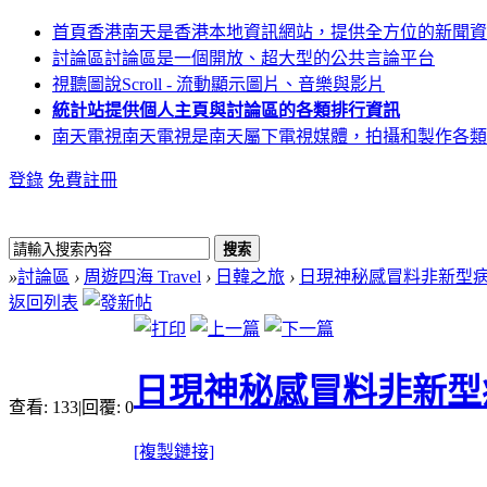
首頁
香港南天是香港本地資訊網站，提供全方位的新聞資
討論區
討論區是一個開放、超大型的公共言論平台
視聽圖說
Scroll - 流動顯示圖片、音樂與影片
統計站
提供個人主頁與討論區的各類排行資訊
南天電視
南天電視是南天屬下電視媒體，拍攝和製作各類
登錄
免費註冊
搜索
»
討論區
›
周遊四海 Travel
›
日韓之旅
›
日現神秘感冒料非新型病毒
返回列表
日現神秘感冒料非新型
查看:
133
|
回覆:
0
[複製鏈接]