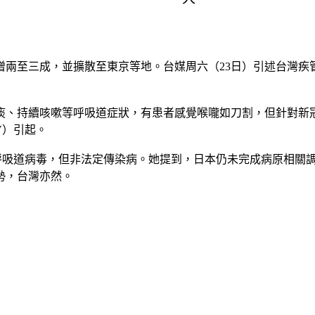
增兩至三成，並擴散至東京等地。台媒周六（23日）引述台灣疾
痰、持續咳嗽等呼吸道症狀，有患者感覺喉嚨如刀割，但針對新
V）引起。
的呼吸道病毒，但非法定傳染病。她提到，日本仍未完成病原相關
勢，台灣亦然。