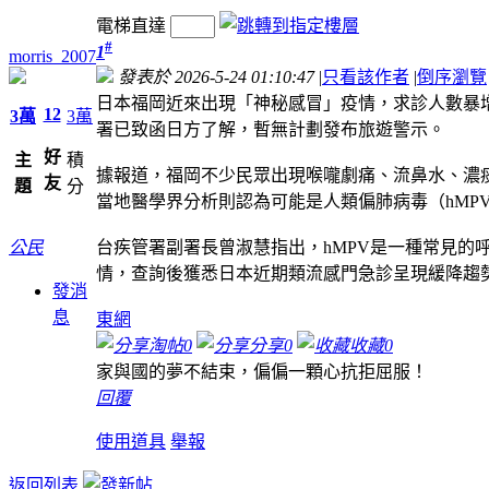
電梯直達
#
1
morris_2007
發表於 2026-5-24 01:10:47
|
只看該作者
|
倒序瀏覽
日本福岡近來出現「神秘感冒」疫情，求診人數暴
12
3萬
3萬
署已致函日方了解，暫無計劃發布旅遊警示。
好
主
積
據報道，福岡不少民眾出現喉嚨劇痛、流鼻水、濃
友
題
分
當地醫學界分析則認為可能是人類偏肺病毒（hMP
公民
台疾管署副署長曾淑慧指出，hMPV是一種常見
情，查詢後獲悉日本近期類流感門急診呈現緩降趨
發消
息
東網
淘帖
0
分享
0
收藏
0
家與國的夢不結束，偏偏一顆心抗拒屈服！
回覆
使用道具
舉報
返回列表