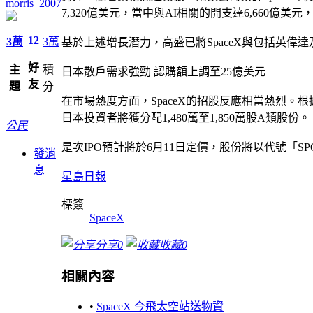
morris_2007
7,320億美元，當中與AI相關的開支達6,660億美
12
3萬
3萬
基於上述增長潛力，高盛已將SpaceX與包括英偉達及Tes
好
主
積
日本散戶需求強勁 認購額上調至25億美元
友
題
分
在市場熱度方面，SpaceX的招股反應相當熱烈。
日本投資者將獲分配1,480萬至1,850萬股A類股份。
公民
是次IPO預計將於6月11日定價，股份將以代號「SPC
發消
息
星島日報
標簽
SpaceX
分享
0
收藏
0
相關內容
•
SpaceX 今飛太空站送物資