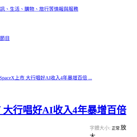
訊、生活、購物、旅行等情報與服務
節目
paceX上市 大行唱好AI收入4年暴增百倍 ...
市 大行唱好AI收入4年暴增百倍
放
字體大小:
正常
大