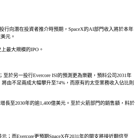
投行向潛在投資者推介時預期，SpaceX的AI部門收入將於本年
億美元。
史上最大規模的IPO。
至於另一投行Evercore ISI的預測更為樂觀，預料公司2031年
重，將由不足兩成大幅攀升至74%，而原有的太空業務收入佔比則
增長至2030年的逾1,400億美元。至於火箭部門的銷售額，料於
而Evercore更預期SpaceX在2031年的開支將接近翻倍至