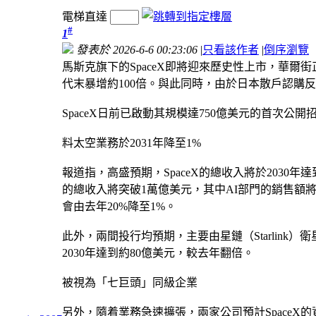
電梯直達
#
1
發表於 2026-6-6 00:23:06
|
只看該作者
|
倒序瀏覽
馬斯克旗下的SpaceX即將迎來歷史性上市，華爾
代末暴增約100倍。與此同時，由於日本散戶認購反
SpaceX日前已啟動其規模達750億美元的首次公
料太空業務於2031年降至1%
報道指，高盛預期，SpaceX的總收入將於2030年達到
的總收入將突破1萬億美元，其中AI部門的銷售額將
會由去年20%降至1%。
此外，兩間投行均預期，主要由星鏈（Starlink
2030年達到約80億美元，較去年翻倍。
被視為「七巨頭」同級企業
另外，隨着業務急速擴張，兩家公司預計SpaceX的資本