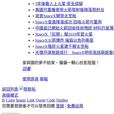
•
5年後載人上火星 安全成疑
•
美國可重複使用火箭發射後降落發射台
•
波音SpaceX開發太空船
•
SpaceX垂直降落成功 回收火箭可重用
•
中國或已開始火箭回收技術預研 材料仍是薄
•
SpaceX「紅龍」擬2018年登火星
•
SpaceX火箭爆炸 摧毀以色列衞星
•
SpaceX殖民火星建千艘太空船
•
天價月球旅遊成行 SpaceX明年底送兩遊客
家與國的夢不結束，偏偏一顆心抗拒屈服！
回覆
使用道具
舉報
返回列表
高級模式
B
Color
Image
Link
Quote
Code
Smilies
您需要登錄後才可以發表回應
登錄
|
免費註冊