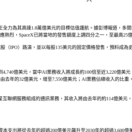
街正全力為其高達1.8萬億美元的目標估值護航。據彭博報道，多間
應熱烈，SpaceX已將當地的發售額度上調四分之一，至最高25
開招股（IPO）路演，並以每股135美元的固定價格發售，預料成為
4,740億美元，當中AI業務收入將成長約100倍至近3,220億美元；
由去年的32億美元，增至7,550億美元；AI業務佔總收入的比
）衛星互聯網服務組成的通訊業務，其收入將由去年的約114億美元，
支出將從去年的超過200億美元飆升至2030年的超過3,600億美元；