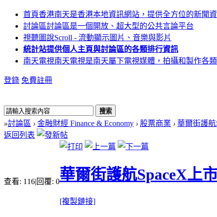
首頁
香港南天是香港本地資訊網站，提供全方位的新聞資
討論區
討論區是一個開放、超大型的公共言論平台
視聽圖說
Scroll - 流動顯示圖片、音樂與影片
統計站
提供個人主頁與討論區的各類排行資訊
南天電視
南天電視是南天屬下電視媒體，拍攝和製作各類
登錄
免費註冊
搜索
»
討論區
›
金融財經 Finance & Economy
›
股票商業
›
華爾街護航S
返回列表
華爾街護航SpaceX上
查看:
116
|
回覆:
0
[複製鏈接]