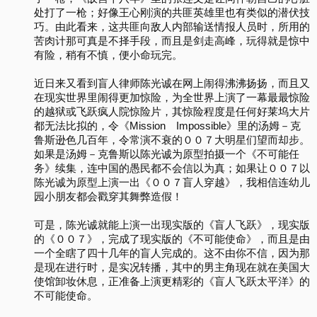
处打了一枪；好像王心刚演的共匪英雄里也有类似的潜伏技
巧。由此看来，这共匪向敌人内部输送情报人员时，所用的
苦肉计那可真是不择手段，而且是剑走高峰，玩得就是惊中
有险，稍有不慎，便小命玩完。
近日来又看到盲人律师陈光诚在网上闹得沸沸扬扬，而且又
在现实世界里闹得更加惊险，为全世界上演了一幕最最惊险
的越狱或飞跃疯人院惊险片，其惊险程度是任何好莱坞大片
都无法比拟的，令《Mission Impossible》里的汤姆－克
鲁斯逊色几百年，令常演不衰的００７大明星们望而却步。
如果是汤姆－克鲁斯以陈光诚为原型拍摄一个《不可能任
务》续集，连中国的愚民都不会信以为真；如果让００７以
陈光诚为原型上演一出《００７盲人穿越》，我相信连幼儿
园小朋友都会戳穿其舞弊造假！
可是，陈光诚就能上演一出现实版的《盲人飞跃》，现实版
的《００７》，完成了现实版的《不可能使命》，而且是由
一个全瞎了四十几年的盲人完成的。这不由你不信，因为那
是现在进行时，是实况转播，其中的男主角现在就在美国大
使馆卸妆休息，正准备上演更精彩的《盲人飞跃太平洋》的
不可能使命。