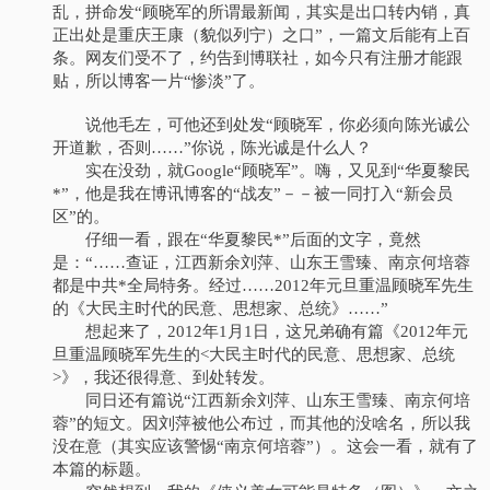
乱，拼命发“顾晓军的所谓最新闻，其实是出口转内销，真
正出处是重庆王康（貌似列宁）之口”，一篇文后能有上百
条。网友们受不了，约告到博联社，如今只有注册才能跟
贴，所以博客一片“惨淡”了。
说他毛左，可他还到处发“顾晓军，你必须向陈光诚公
开道歉，否则……”你说，陈光诚是什么人？
实在没劲，就Google“顾晓军”。嗨，又见到“华夏黎民
*”，他是我在博讯博客的“战友”－－被一同打入“新会员
区”的。
仔细一看，跟在“华夏黎民*”后面的文字，竟然
是：“……查证，江西新余刘萍、山东王雪臻、南京何培蓉
都是中共*全局特务。经过……2012年元旦重温顾晓军先生
的《大民主时代的民意、思想家、总统》……”
想起来了，2012年1月1日，这兄弟确有篇《2012年元
旦重温顾晓军先生的<大民主时代的民意、思想家、总统
>》，我还很得意、到处转发。
同日还有篇说“江西新余刘萍、山东王雪臻、南京何培
蓉”的短文。因刘萍被他公布过，而其他的没啥名，所以我
没在意（其实应该警惕“南京何培蓉”）。这会一看，就有了
本篇的标题。