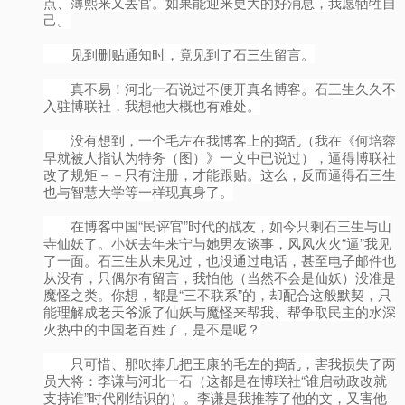
点、薄熙来又丢官。如果能迎来更大的好消息，我愿牺牲自
己。
见到删贴通知时，竟见到了石三生留言。
真不易！河北一石说过不便开真名博客。石三生久久不
入驻博联社，我想他大概也有难处。
没有想到，一个毛左在我博客上的捣乱（我在《何培蓉
早就被人指认为特务（图）》一文中已说过），逼得博联社
改了规矩－－只有注册，才能跟贴。这么，反而逼得石三生
也与智慧大学等一样现真身了。
在博客中国“民评官”时代的战友，如今只剩石三生与山
寺仙妖了。小妖去年来宁与她男友谈事，风风火火“逼”我见
了一面。石三生从未见过，也没通过电话，甚至电子邮件也
从没有，只偶尔有留言，我怕他（当然不会是仙妖）没准是
魔怪之类。你想，都是“三不联系”的，却配合这般默契，只
能理解成老天爷派了仙妖与魔怪来帮我、帮争取民主的水深
火热中的中国老百姓了，是不是呢？
只可惜、那吹捧几把王康的毛左的捣乱，害我损失了两
员大将：李谦与河北一石（这都是在博联社“谁启动政改就
支持谁”时代刚结识的）。李谦是我推荐了他的文，又害他