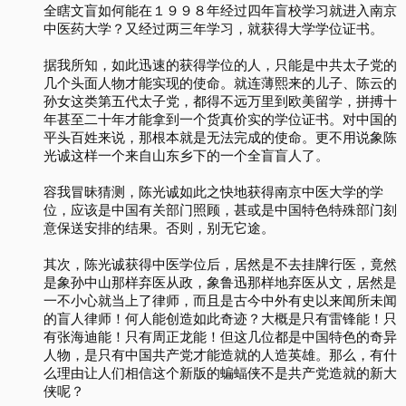
全瞎文盲如何能在１９９８年经过四年盲校学习就进入南京
中医药大学？又经过两三年学习，就获得大学学位证书。
据我所知，如此迅速的获得学位的人，只能是中共太子党的
几个头面人物才能实现的使命。就连薄熙来的儿子、陈云的
孙女这类第五代太子党，都得不远万里到欧美留学，拼搏十
年甚至二十年才能拿到一个货真价实的学位证书。对中国的
平头百姓来说，那根本就是无法完成的使命。更不用说象陈
光诚这样一个来自山东乡下的一个全盲盲人了。
容我冒昧猜测，陈光诚如此之快地获得南京中医大学的学
位，应该是中国有关部门照顾，甚或是中国特色特殊部门刻
意保送安排的结果。否则，别无它途。
其次，陈光诚获得中医学位后，居然是不去挂牌行医，竟然
是象孙中山那样弃医从政，象鲁迅那样地弃医从文，居然是
一不小心就当上了律师，而且是古今中外有史以来闻所未闻
的盲人律师！何人能创造如此奇迹？大概是只有雷锋能！只
有张海迪能！只有周正龙能！但这几位都是中国特色的奇异
人物，是只有中国共产党才能造就的人造英雄。那么，有什
么理由让人们相信这个新版的蝙蝠侠不是共产党造就的新大
侠呢？