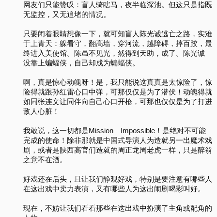
网友们只能赞叹：盲人骑瞎马，夜半临深池。但这只是指既
无监控，又无追堵的情况。
只要闭着眼睛想像一下，就可知盲人陈光诚逃亡之路，实难
于上青天：躲看守，翻高墙，穿河流，越障碍，摔百跤，最
终进入美使馆。陈虽不见光，然得到天助，成了。陈光诚
没靠上蝙蝠侠，自己却成为蝙蝠侠。
啊，真是惊心动魄呀！是，我只能说这真真是太惊险了，惊
险得就跟孙红雷心口中弹，可那仅仅是为了潜伏！动魄得就
如同张连文让同伴向自己心口开枪，可那也仅仅是为了打进
敌人心脏！
我敢说，这一切都是Mission Impossible！是绝对不可能
完成的使命！除非那就是中国式导演人为造就另一出魔术戏
剧，或者是陕西高官们造就的周正龙周老虎一样，只是醉翁
之意不在酒。
好戏还在后头，且让我们静观好戏，特别是要注意有哪些人
在这出戏中卖力表演，又有哪些人为这出闹剧喝彩叫好。
现在，不妨让我们看看那些在这出戏中扮演了主角或配角的