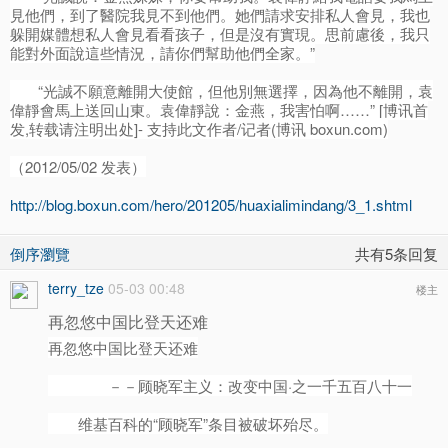
見他們，到了醫院我見不到他們。她們請求安排私人會見，我也
躲開媒體想私人會見看看孩子，但是沒有實現。思前慮後，我只
能對外面說這些情況，請你們幫助他們全家。”
“光誠不願意離開大使館，但他別無選擇，因為他不離開，袁
偉靜會馬上送回山東。袁偉靜說：金燕，我害怕啊……” [博讯首
发,转载请注明出处]- 支持此文作者/记者(博讯 boxun.com)
（2012/05/02 发表）
http://blog.boxun.com/hero/201205/huaxialimindang/3_1.shtml
倒序瀏覽
共有5条回复
terry_tze
05-03 00:48
楼主
再忽悠中国比登天还难
再忽悠中国比登天还难
－－顾晓军主义：改变中国·之一千五百八十一
维基百科的“顾晓军”条目被破坏殆尽。