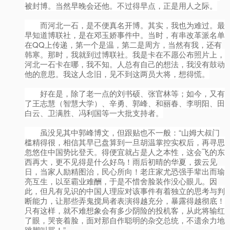
被封博。当然早晚会还他。不过得早点，正是用人之际。
而河北一石，是不便真名开博。其实，我也为难过。最
早知道博联社，是在邓玉娇事件中。当时，有串改革派名单
在QQ上传递，第一个是温，第二是周方，当然有我，还有
韩寒。那时，我就到过博联社。我是卡在不愿公布照片上，
河北一石卡在哪，我不知。人总有自己的想法，我没有鼓动
他的意思。我这人念旧，见不到这两员大将，想得慌。
好在是，除了老一点的刘书硕、张官林等；如今，又有
了王志慧（智慧大学）、辛勇、郭峰、和丽春、李明阳、田
白云、卫满胜、冯利国等一大批支持者。
虽没见其中郭峰博文，但跟贴也不一般：“山姆大叔门
槛精得很，相信其早已盘算到一旦胡温掌控实权后，再寻思
忽悠住中国势比登天。得便宜就占是人之本性，这会飞的东
西再大，更不见得是什么好鸟！雨后初晴的华夏，拨云见
日，当家人励精图治，民心所向！老庄家尤恐强手辈出而瑜
亮互生，以至霸业难酬，于是不惜舍脸装作没心眼儿。因
此，但凡有见识的中国人理应对该事件有着独立的思考与判
断能力，让那些弄鬼搅局者表演得越充分，暴露得越彻底！
只有这样，就不难想象会有多少阴险的投机客，从此将输红
了眼，哭丧着脸，面对那自作聪明的杂交总统，不遗余力地
跳脚叫骂！”