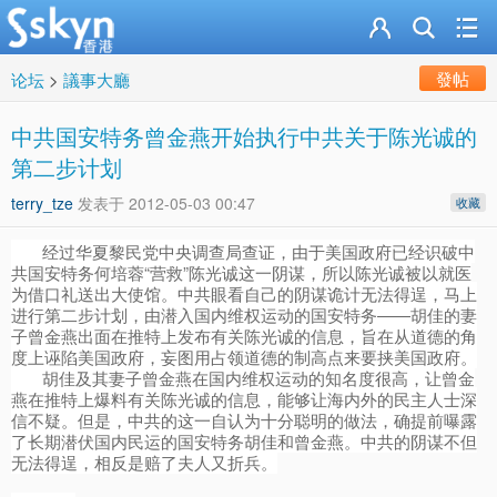
發帖
论坛
>
議事大廳
中共国安特务曾金燕开始执行中共关于陈光诚的
第二步计划
terry_tze
发表于
2012-05-03 00:47
收藏
经过华夏黎民党中央调查局查证，由于美国政府已经识破中
共国安特务何培蓉“营救”陈光诚这一阴谋，所以陈光诚被以就医
为借口礼送出大使馆。中共眼看自己的阴谋诡计无法得逞，马上
进行第二步计划，由潜入国内维权运动的国安特务――胡佳的妻
子曾金燕出面在推特上发布有关陈光诚的信息，旨在从道德的角
度上诬陷美国政府，妄图用占领道德的制高点来要挟美国政府。
胡佳及其妻子曾金燕在国内维权运动的知名度很高，让曾金
燕在推特上爆料有关陈光诚的信息，能够让海内外的民主人士深
信不疑。但是，中共的这一自认为十分聪明的做法，确提前曝露
了长期潜伏国内民运的国安特务胡佳和曾金燕。中共的阴谋不但
无法得逞，相反是赔了夫人又折兵。