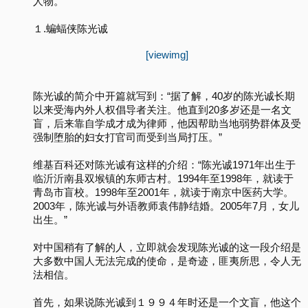
人物。
１.蝙蝠侠陈光诚
[viewimg]
陈光诚的简介中开篇就写到：“据了解，40岁的陈光诚长期
以来受海内外人权倡导者关注。他直到20多岁还是一名文
盲，后来靠自学成才成为律师，他因帮助当地弱势群体及受
强制堕胎的妇女打官司而受到当局打压。”
维基百科还对陈光诚有这样的介绍：“陈光诚1971年出生于
临沂沂南县双堠镇的东师古村。1994年至1998年，就读于
青岛市盲校。1998年至2001年，就读于南京中医药大学。
2003年，陈光诚与外语教师袁伟静结婚。2005年7月，女儿
出生。”
对中国稍有了解的人，立即就会发现陈光诚的这一段介绍是
大多数中国人无法完成的使命，是奇迹，匪夷所思，令人无
法相信。
首先，如果说陈光诚到１９９４年时还是一个文盲，他这个