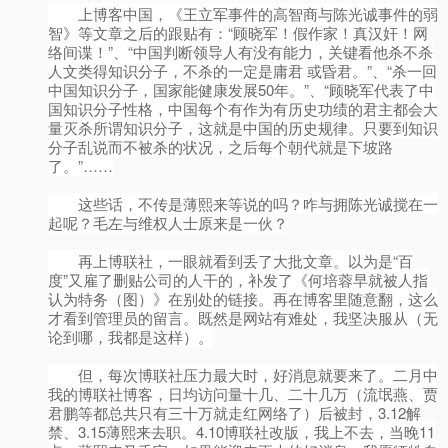
上博客中国，《王立军事件的高智商与陈光诚事件的弱
智》等文章之后的跟贴有：“顾晓军！假作家！真汉奸！网
络间谍！”、“中国判断领导人有没有能力，关键看他杀不杀
人文类得知识分子，不杀的一定是庸君 或昏君。”、“杀一回
中国知识分子，国家能健康发展50年。”、“顾晓军代表了中
国知识分子性格，中国每个有作为有历史功绩的君主都会大
量灭杀所谓知识分子，这就是中国的历史规律。只要到知识
分子乱说而不被杀的状况，之后每个朝代就是下坡路
了。”……
这些话，不传是薄熙来等说的吗？咋与拥陈光诚搅在一
起呢？毛左与维权人士原来是一伙？
再上博联社，一眼就看到丢了大批文章。以为是“百
度”又雇了删贴公司的人干的，补发了《何培蓉早就被人指
认为特务（图）》在别处的链接。再在博客里随意翻，这么
才看到管理员的留言。既然是网站有难处，我坚决服从（无
论到哪，我都是这样）。
但，每次博联社压力最大时，好消息就要来了。二月中
我的博联社博客，日均访问量十几、二十几万（流氓燕、贾
君鹏等都总共只有三十万就走红网络了）后被封，3.12解
禁、3.15薄熙来去职。4.10博联社改版，我上不去，当晚11