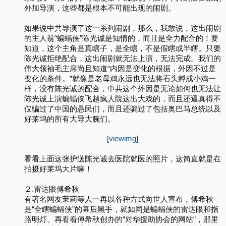
外加导演，这些都是根本不可能出现的闹剧。
如果说中共导演了这一系列闹剧，那么，我敢说，这出闹剧
的主人翁“蝙蝠侠”陈光诚是知情的，而且是全力配合的！要
知道，这个主角是真瞎子，是全瞎，不是假瞎或半瞎。只要
陈光诚拒绝配合，这出闹剧就无法上演，无法完成。我们的
伟大领袖毛主席尚且知道“内因是变化的根据，外因不过是
变化的条件。”就像是老母鸡永远也无法将石头孵成小鸡一
样，没有陈光诚的配合，中共这个外因是无论如何也无法让
陈光诚上演蝙蝠侠飞越疯人院这出大戏的，而且还逼真得不
仅骗过了中国的愚民们，而且还骗过了包括奥巴马总统以及
好莱坞的所有大导大腕们。
[viewimg]
看看上面这张护送陈光诚去医院就医的照片，这简直就是在
拍摄好莱坞大片嘛！
２.雷达眼傅希秋
有著名网友茉莉等人一再以各种方式向世人宣布，傅希秋
是“全瞎蝙蝠侠”的幕后黑手，就如同是蝙蝠侠的雷达眼和指
路明灯。再看看傅希秋创办的“对华援助协会的网站”，那里