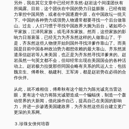
另外，我在其它文章中已经对齐东然-赵岩这个间谍团伙有
所揭露。目前，这个团伙在中国的势力日益膨胀，已经有能
力掌控中国局势，或者在中国逐鹿中原，在中国政坛一统天
下。中国的各种势力或强势人物通常都要寻找一个后台做靠
山。过去，人们习惯于寻找中国政界大腕为后台，诸如邓小
平家族，江泽民家族，或毛泽东家族。然而，这些家族的影
响力日渐衰落，已经无力为齐东然这样的人做靠山了。于
是，齐东然这些人物便开始到国外寻找洋爹作靠山了。而美
国是目前中国各种政治势力都想依赖的最大靠山。齐东然派
遣亲信赵岩等人来美国，也正是为齐东然寻找洋爹来的。赵
岩虽然一句英文都不会，但却经常出现在美国国会的各种活
动上。赵岩极力拉拢那些同国会略有关系的民运人士，包括
魏京生、傅希秋、杨建利、王军涛，都是赵岩势在必得的合
作伙伴。
从此，就不难相信，傅希秋有这个能力为陈光诚充当雷达
眼，更有这个动力将陈光诚塑造成一个蝙蝠侠，制造一个轰
动世界的大新闻，借此操作自己，提高自己在美国的影响
力，并进一步渗透美国建政界，为齐东然这些后台建立更广
更深的关系网。
３.珍珠女侠何培蓉