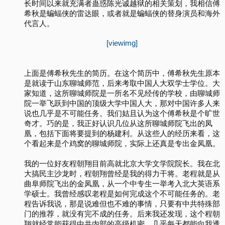
长时间以来就充满者蛊惑陈光诚越狱的相关策划，我相信傅
希秋是蝙蝠侠的雷达眼，或者就是蝙蝠侠的替身演员和海外
代言人。
[viewimg]
上面是傅希秋先生的简历。在这个简历中，傅希秋先生原本
是就读于山东聊城师范，后来考取中国人大双学士学位。大
家知道，这所聊城师院是一所名不见经传的学校，由聊城师
院一举飞跃到中国的顶级大学中国人大，那对中国许多人来
说也几乎是不可能任务。我们姑且认为这个傅希秋是个旷世
奇才。巧的是，我正好认识几位从这所聊城师院飞出的凤
凰，包括下面将要提到的杨建利。从这些人的经历来看，这
个看起来是个鸡窝的聊城师院，实际上还真是专出金凤凰。
我的一位好友程朝翔目前高就北京大学文学院院长。我在北
大搞民主沙龙时，程朝翔曾经是我的得力干将。老程就是从
曲阜师院飞出的金凤凰，从一个中专生一举考入北大英语系
学硕士。我曾经感叹老程是如何完成这个不可能任务的。老
程告诉我说，那是说难但也不难的事情，只要有中共特殊部
门的推荐，就没有完不成的任务。后来我还发现，这个程朝
翔就经常能获得中共内部的高级机密，几乎每天都能向我透