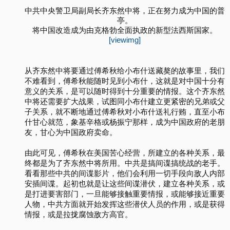
中共中央警卫局副局长齐东然中将，正在努力成为中国的普
亭。
将中国改造成为由克格勃全面执政的新型法西斯国家。
[viewimg]
从齐东然中将要通过傅希秋给小布什送藏獒的故事里，我们
不难看到，傅希秋能随时见到小布什，这就是对中国十分有
意义的关系，是可以随时得到十分重要的情报。这个齐东然
中将还需要扩大战果，试图同小布什建立更紧密的兄弟或父
子关系，就不断地通过傅希秋对小布什送礼行贿，直至小布
什甘心就范，象基辛格或杨振宁那样，成为中国政府的老朋
友，甘心为中国政府卖命。
由此可见，傅希秋在美国苦心经营，所建立的各种关系，最
终都是为了齐东然中将所用。中共是搞间谍搞统战的老手。
看看那些中共的间谍影片，他们会利用一切手段向敌人内部
安插间谍。起初也就是让这些间谍潜伏，建立各种关系，或
是打进要害部门，一旦能够接触重要情报，或能够接近重要
人物，中共方面就开始发挥这些潜伏人员的作用，或是获得
情报，或是拉拢腐蚀敌方高官。