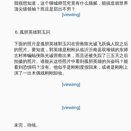
我很想知道，这个聊城师范究竟有什么猫腻，能搞造就世界
顶尖级领袖？而且是层出不穷？
[viewimg]
６.孤胆英雄郭玉闪
下面的照片是孤胆英雄郭玉闪在营救陈光诚飞跃疯人院之后
的照片。要知道，郭英雄是刚刚从临沂沂南县双堠镇的东师
古村将蝙蝠侠陈光诚营救出来，而且还被失踪了三五天之后
拍摄的照片。谁能从这些照片中看到孤胆英雄的兴奋吗？能
看到恐惧吗？没有。他似乎是刚刚度假回来，或者是刚刚上
演了一出木偶戏刚刚卸妆。
[viewimg]
[viewimg]
未完，待续。