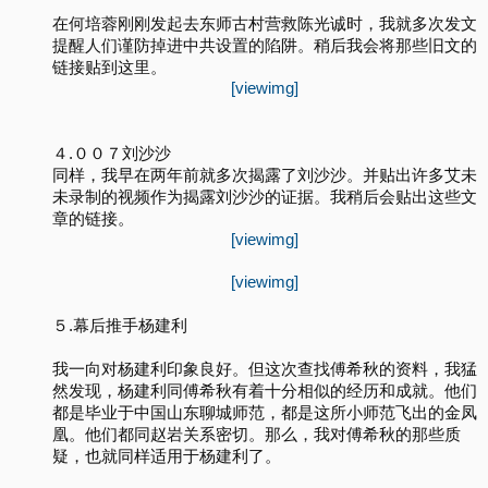
在何培蓉刚刚发起去东师古村营救陈光诚时，我就多次发文
提醒人们谨防掉进中共设置的陷阱。稍后我会将那些旧文的
链接贴到这里。
[viewimg]
４.００７刘沙沙
同样，我早在两年前就多次揭露了刘沙沙。并贴出许多艾未
未录制的视频作为揭露刘沙沙的证据。我稍后会贴出这些文
章的链接。
[viewimg]
[viewimg]
５.幕后推手杨建利
我一向对杨建利印象良好。但这次查找傅希秋的资料，我猛
然发现，杨建利同傅希秋有着十分相似的经历和成就。他们
都是毕业于中国山东聊城师范，都是这所小师范飞出的金凤
凰。他们都同赵岩关系密切。那么，我对傅希秋的那些质
疑，也就同样适用于杨建利了。