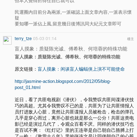
但本人覺得對得住自己就可以
民運圈內目前分為兩派,一派確認上面文章內容,一派表示懷
疑
要知哪一派佔上風,留意幾日後博訊同大紀元文章即可
terry_tze
05-03 01:14
楼主
盲人摸象：质疑陈光诚、傅希秋、何培蓉的特殊功能
盲人摸象：质疑陈光诚、傅希秋、何培蓉的特殊功能
原文链接：
盲人摸象：闲谈盲人蝙蝠侠上演不可能使命
http://jasmine-action.blogspot.com/2012/05/blog-
post_01.html
近日，看了共匪电视剧《潜伏》，令我赞叹共匪间谍潜伏技
巧的高超。尤其令我赞叹不已的是，共匪为了让共匪情报人
员打进敌人心脏，竟然让共匪谍报人员被枪击，枪击的弹孔
几乎是穿心而过，离开心脏也就是那么一公分！共匪这类电
影已经是演过几代了，令观众百看不厌。同样的潜伏技巧也
是百试不爽：《红灯记》里的王连举是自己朝自己胳膊上打
了一枪；《敌营十八年》里的张连文是让同伴朝自己的心脏