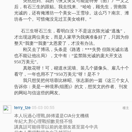
突然想到、我的《侠义美女可能是特务（图）》一文之
后，有石三生的跟贴。我去找来、“哈哈，顾先生，营救陈
光诚的，还有俺潍坊一个美女---王雪珍。这么巧？南京、潍
坊各一个。可惜俺没见过王美女啥样。”
石三生呀石三生，看明白没？不是这次陈光诚“逃逸”，
才出现这两位美女，而是人家早为我俩准备好了，只因为你
整天“我妻”“我妻”太恩爱了，才没有办法。
刚又去了博讯，头条是《路透：***失势 但陈光诚出逃
也不能让他出局》，文中有：“监禁陈光诚的庞大开支达
950万美元”。
真敢花呀！可，砌道水泥墙、装几个摄像头、雇几十个
看守，一年也用不了“950万美元”呀！是不？
我只想笑把何培蓉比林昭、张志新的一篇《这三个女人
告诉你：美是一种境界(组图)》的文，想笑文的作者、刊发
的网站与信这些的网友。
terry_tze
05-03 00:55
楼主
本人玩過心理戰,師傅還是CIA分支機構
年紀大,對心理戰招數見怪不怪
講真話可能得罪以前的老朋友甚至當今中共