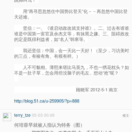
用“再寻思忽悠住中国势比登天”化－－再忽悠中国比登
天还难。
坚信：一、《谁启动政改就支持谁》。二、过去有谁谁
谁是中国第一富官及余杰文等，有抹黑之嫌。三、阻碍政改
的定是既得利益者，如“名人”韩寒等。
我还坚信：中国，会一天比一天好！（至少，习访美时
的三点，有棱有角、有模有样。）
人不可貌相。薄熙来堪比马英九，不也一绣花枕头？如
不是一肚子草，怎会用些没脑子的毛左、想动“抢”呢？
顾晓军 2012-5-1 南京
http://blog.51.ca/u-259905/?p=888
terry_tze
05-03 00:49
楼主
何培蓉早就被人指认为特务（图）