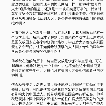
露这类机密，就如同现今的博讯网站一样，那种种“据可靠
人士”透露出的消息，还真是一一被证实是可靠的。我当时
就知道这个程朝翔是来路不详，而且是来者不善。但不知傅
希秋从聊城师院飞跃到人大，是否也是中国特殊部门的特殊
推荐啊？
再看中国人大的双学士班。我在北大时，北大国政系也有一
个双学士班。后来我才了解到，却原来这个双学士班原本就
是国关或国安在各个学校的代培班，毕业后大多都充实到国
安的各个部门。但不知傅希秋所读的人大国关专业的双学士
学位是否也是国安的代培生啊？
傅希秋在他的简历中，将自己说成是“六四”学生领袖。可在
1989年，傅希秋还是一个中学生。也不知他这个领袖究竟
是领导的哪些学生。大概也只有美国人才会相信傅希秋的这
种神话。
傅希秋来美后，名声大噪，很快就成为中国民主运动的主要
领袖。目前，可以说傅希秋是紧跟吴宏达之后在美国上层最
有影响力的中国达人。傅希秋经常在国会举行听证会。傅希
秋还安排中国中国著名民运人士前往白宫接受美国总统的接
见，包括余杰、王怡、王天成、李柏光等人，都先后在傅希