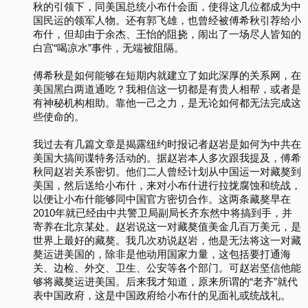
秋的引领下，同美国总统小布什会面，使得这几位都成为中
国民运的领军人物。还有郭飞雄，也曾经被傅希秋引荐给小
布什，但却由于余杰、王怡的阻挠，闹出了一场尽人皆知的
白宫“喝凉水”事件，无端被阻隔。
傅希秋是如何能够在短期内就建立了如此深厚的关系网，在
美国黑白两道通吃？我相信这一切都是有贵人相帮，或者是
有神秘机构相助。靠他一己之力，是无论如何都无法完成这
些使命的。
我过去有几篇文章是揭露纽约时报记者赵岩是如何为中共在
美国大搞间谍特务活动的。据赵岩本人多次跟我提及，傅希
秋同赵岩关系密切。他们二人曾经计划从中国运一对藏獒到
美国，然后送给小布什，来对小布什进行拉拢腐蚀和统战，
以便让小布什能够同中国官方密切合作。这两条藏獒早在
2010年就已经由中共警卫局副局长齐东然中将搞到手，并
寄养在北京某处。赵岩说这一对藏獒值美金几百万美元，是
世界上最好的藏獒。我几次劝说赵岩，他是无法将这一对藏
獒运进美国的，除非是他动用国家力量，这包括要打通海
关、边检、外交、卫生、公安等各个部门。可赵岩坚信他能
够将藏獒运进美国。后来我才知道，原来所谓的“老齐”就代
表中国政府，这是中国政府给小布什的见面礼或统战礼。