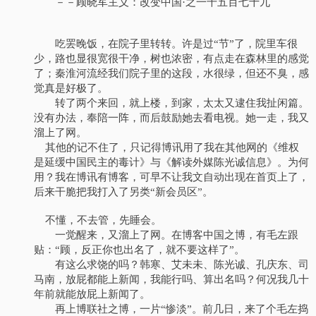
－－顾晓军主义：改变中国·之一千五百七十九
吃罢晚饭，在院子里转转。许是过“节”了，院里车很
少，路也显很宽很干净，树也浓密，有点走在森林里的感觉
了；秦淮河流经我们院子里的这段，水很绿，但还不臭，感
觉真是好极了。
转了两个来回，就上楼，到家，太太又逮住我扯闲篇。
没有办法，奉陪一阵，而后鼓励她去看电视。她一走，我又
溜上了网。
其他的记不住了，只记得博讯用了我在其他网的《维权
是延缓中国民主的毒计》与《解读外媒陈光诚信息》。为何
用？我在博讯有博客，可早不让我文自动出现在首页上了，
后来干脆把我打入了另类“新会员区”。
不懂，不去管，先睡会。
一觉醒来，又溜上了网。在博客中国之博，有毛左跟
贴：“顾，反正你也出名了，就不要这样了”。
有这么求饶的吗？韩寒、艾未未、陈光诚、孔庆东、司
马南，放屁都能上新闻，我能行吗、算出名吗？何况我几十
年前就能放屁上新闻了。
再上博联社之博，一片“惨淡”。前几日，来了个毛左捣