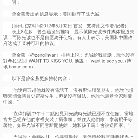
附：
曾金燕发出的信息显示：美国抛弃了陈光诚
(博讯北京时间2012年5月02日 首发 - 支持此文作者/记者)
晚上8点多，曾金燕发出推特，显示就陈光诚事件媒体报道失
误，而陈光诚也不是自愿离开使馆。有人士表示，美国和中国政
府达成了某种可耻的协议。
曾金燕（@zengjinyan）推特上说：光誠給我電話，說他沒有
對希拉里說I WANT TO KISS YOU, 他說：I want to see you. (博
讯 boxun.com)
以下是曾金燕更多推特内容：
“他說週五起他就沒有電話了，沒有辦法聯繫朋友。他說他想
聯繫國會議員史密斯先生，但是沒有辦法。他說他願意全家離開
中國。”
“袁偉靜說中午十二點她見到光誠時光誠已經不在使館。當地
官方已經在他們家裡安裝了攝像頭，並住入他們家，拿著棍子等
著她。如果光誠不同意離開使館，她和孩子馬上會被送回家。”
“光誠說：金燕妹妹，你要幫助我。袁偉靜給我電話要我馬上