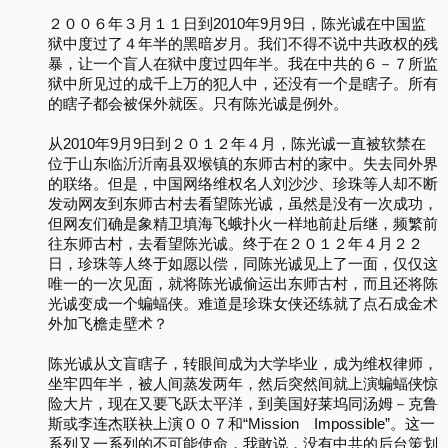
２００６年３月１１日到2010年9月9日，陈光诚在中国监
狱中度过了４年半的黑暗岁月。我们不得不说中共政权的残
暴，让一个盲人在狱中度过四年半。我在中共的６－７所监
狱中所见过的成千上万的犯人中，还没有一个是瞎子。所有
的瞎子都会被保外就医。只有陈光诚是例外。
从2010年9月9日到２０１２年４月，陈光诚一直被软禁在
位于山东临沂沂南县双堠镇的东师古村的家中。失去同外界
的联络。但是，中国网络维权名人刘沙沙、珍珠等人却不断
发动网友到东师古村去看望陈光诚，虽然是没有一次成功，
但网友们确是象精卫填海飞蛾扑火一样地前赴后继，频繁前
往东师古村，去看望陈光诚。终于在２０１２年４月２２
日，珍珠等人终于如愿以偿，同陈光诚见上了一面，仅仅这
唯一的一次见面，就将陈光诚偷运出东师古村，而且还将陈
光诚变成一个蝙蝠侠。难道是珍珠女侠还练就了点石成金术
外加飞檐走壁术？
陈光诚从文盲瞎子，转眼间成为大学毕业，成为维权律师，
坐牢四年半，被人间蒸发两年，然后突然间就上演蝙蝠侠惊
险大片，现在又要飞跃太平洋，到美国好莱坞同汤姆－克鲁
斯或李连杰联袂上演００７和“Mission Impossible”。这一
系列又一系列的不可能使命，我敢说，没有中共的后台策划