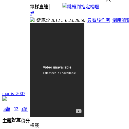
電梯直達
#
1
發表於 2012-5-6 23:28:50
|
只看該作者
|
倒序瀏
morris_2007
12
3萬
3萬
好友
主題
積分
標簽