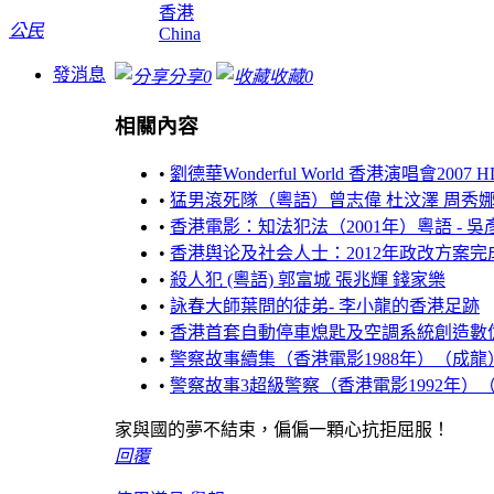
香港
公民
China
發消息
分享
0
收藏
0
相關內容
•
劉德華Wonderful World 香港演唱會2007 H
•
猛男滾死隊（粵語）曾志偉 杜汶澤 周秀
•
香港電影：知法犯法（2001年）粵語 - 吳
•
香港舆论及社会人士：2012年政改方案
•
殺人犯 (粵語) 郭富城 張兆輝 錢家樂
•
詠春大師葉問的徒弟- 李小龍的香港足跡
•
香港首套自動停車熄匙及空調系統創造數
•
警察故事續集（香港電影1988年）（成龍
•
警察故事3超級警察（香港電影1992年）（成
家與國的夢不結束，偏偏一顆心抗拒屈服！
回覆