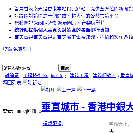
首頁
香港南天是香港本地資訊網站，提供全方位的新聞資
討論區
討論區是一個開放、超大型的公共言論平台
視聽圖說
Scroll - 流動顯示圖片、音樂與影片
統計站
提供個人主頁與討論區的各類排行資訊
南天電視
南天電視是南天屬下電視媒體，拍攝和製作各類
登錄
免費註冊
搜索
»
討論區
›
工程技術 Engineering
›
建筑工程
›
建筑紀錄片
›
垂直城
返回列表
垂直城市 - 香港中銀
查看:
48857
|
回覆:
0
[複製鏈接]
字體大小:
大