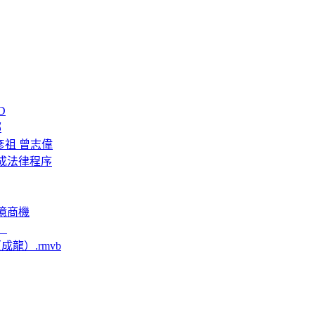
D
娜
彥祖 曾志偉
完成法律程序
億商機
）
龍）.rmvb