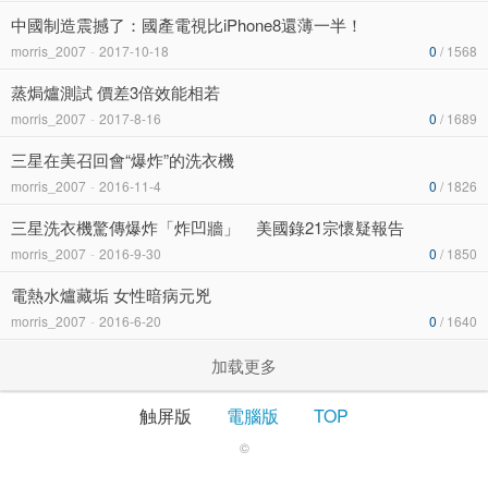
中國制造震撼了：國產電視比iPhone8還薄一半！
morris_2007
-
2017-10-18
0
/ 1568
蒸焗爐測試 價差3倍效能相若
morris_2007
-
2017-8-16
0
/ 1689
三星在美召回會“爆炸”的洗衣機
morris_2007
-
2016-11-4
0
/ 1826
三星洗衣機驚傳爆炸「炸凹牆」 美國錄21宗懷疑報告
morris_2007
-
2016-9-30
0
/ 1850
電熱水爐藏垢 女性暗病元兇
morris_2007
-
2016-6-20
0
/ 1640
加载更多
触屏版
電腦版
TOP
©