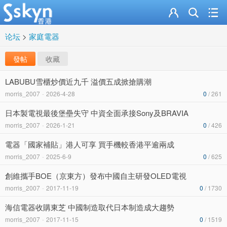
论坛
>
家庭電器
發帖
收藏
LABUBU雪櫃炒價近九千 溢價五成掀搶購潮
morris_2007
-
2026-4-28
0
/ 261
日本製電視最後堡壘失守 中資全面承接Sony及BRAVIA
morris_2007
-
2026-1-21
0
/ 426
電器「國家補貼」港人可享 買手機較香港平逾兩成
morris_2007
-
2025-6-9
0
/ 625
創維攜手BOE（京東方）發布中國自主研發OLED電視
morris_2007
-
2017-11-19
0
/ 1730
海信電器收購東芝 中國制造取代日本制造成大趨勢
morris_2007
-
2017-11-15
0
/ 1519