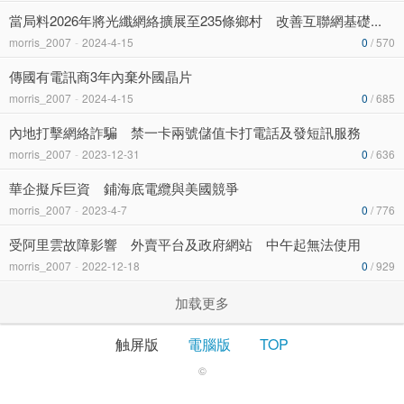
當局料2026年將光纖網絡擴展至235條鄉村 改善互聯網基礎...
morris_2007
-
2024-4-15
0
/ 570
傳國有電訊商3年內棄外國晶片
morris_2007
-
2024-4-15
0
/ 685
內地打擊網絡詐騙 禁一卡兩號儲值卡打電話及發短訊服務
morris_2007
-
2023-12-31
0
/ 636
華企擬斥巨資 鋪海底電纜與美國競爭
morris_2007
-
2023-4-7
0
/ 776
受阿里雲故障影響 外賣平台及政府網站 中午起無法使用
morris_2007
-
2022-12-18
0
/ 929
加载更多
触屏版
電腦版
TOP
©