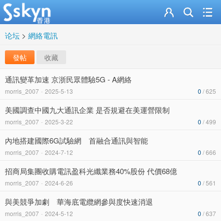
论坛
>
網絡電訊
發帖
收藏
通訊變革加速 京浙民眾體驗5G - A網絡
morris_2007
-
2025-5-13
0
/ 625
美國調查中國九大通訊企業 是否規避在美運營限制
morris_2007
-
2025-3-22
0
/ 499
內地搭建國際6G試驗網 首融合通訊與智能
morris_2007
-
2024-7-12
0
/ 666
招商局集團收購電訊盈科光纖業務40%股份 代價68億
morris_2007
-
2024-6-26
0
/ 561
與美競爭加劇 華海底電纜網參與度快速消退
morris_2007
-
2024-5-12
0
/ 637