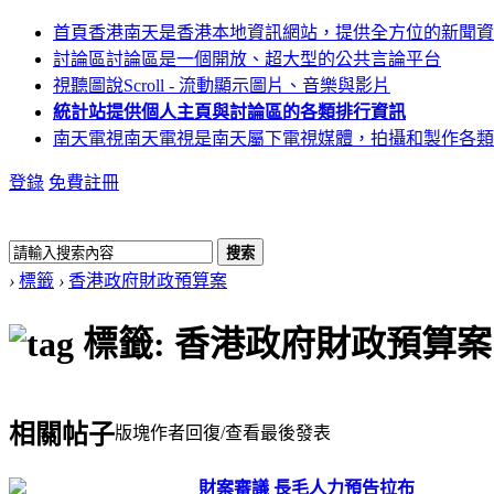
首頁
香港南天是香港本地資訊網站，提供全方位的新聞資
討論區
討論區是一個開放、超大型的公共言論平台
視聽圖說
Scroll - 流動顯示圖片、音樂與影片
統計站
提供個人主頁與討論區的各類排行資訊
南天電視
南天電視是南天屬下電視媒體，拍攝和製作各類
登錄
免費註冊
搜索
›
標籤
›
香港政府財政預算案
標籤: 香港政府財政預算案
相關帖子
版塊
作者
回復/查看
最後發表
財案審議 長毛人力預告拉布