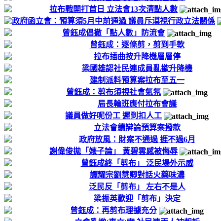
拉布戰開打首日 立法會13次清點人數
政府函立會：預算須5月中前通過 議員斥漠視行政立法關係
曾鈺成倡撤「點人數」防流會
曾鈺成：逐條剪，剪到手軟
拉布插曲按升降機層層停
梁國雄認社民連成員亂撳升降機
建制派料預算案拉布至五一
曾鈺成：剪布須視社會氣氛
局長輪班應付拉布會議
議員做好呢份工 遲到扣人工
立法會續辯論預算案撥款
政府放風：財案不通過 捱不過6月
謝偉俊拋「婊子論」 黃碧雲感被侮辱
曾鈺成終「剪布」 泛民場外示威
譚耀宗劉慧卿對話火藥味濃
泛民反「剪布」 左右不是人
梁振英歡迎「剪布」決定
曾鈺成：再剪布理據充分