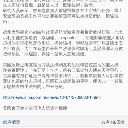
無人駕駛偵察機，就是被人以「欺騙技術」破壞。
研究人員表示，愈來愈多無人駕駛飛機會在天空執行任務，國土
安全部的首要工作可能是要破解這種可以操控它們的「欺騙技
術」。
德州大學研究小組由無綫電導航實驗室漢弗萊斯教授領導，他表
示利用他們製造的「欺騙器」（spoofer），便能欺騙該無人駕駛
飛機的全球衞星定位系統，操控該機。聯邦航空管理局及國土安
全部官員上周二在新墨西哥州白沙導彈試驗場，見證漢弗萊斯教
授輕易以「欺騙器」操控一架無人駕駛飛機。
美國政府正考慮讓地方執法機關及其他組織管控當地的無人機，
漢弗萊斯說：「在五至十年內，將有三萬架無人機在天空飛行，
每架都有潛在危險成為導彈襲搫我們。」若數年後有人可以操控
運送包裹的無人飛機，再將它改成襲擊的導彈，便與九一一襲擊
者騎劫客機手法相同，帶來危險。
http://news.sina.com.hk/news/12/1/1/2706080/1.html
美國會唔會立法唔俾人玩遙控飛機
倒序瀏覽
共有1条回复