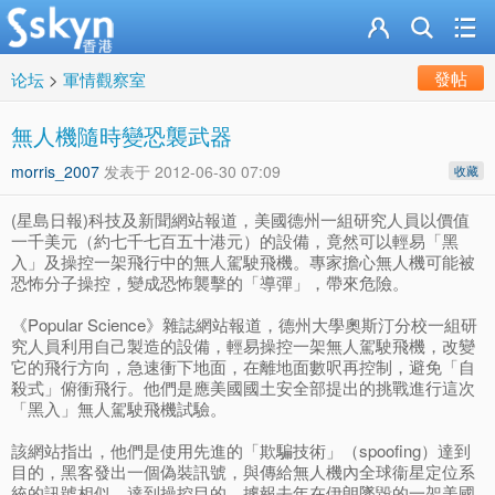
發帖
论坛
>
軍情觀察室
無人機隨時變恐襲武器
morris_2007
发表于
2012-06-30 07:09
收藏
(星島日報)科技及新聞網站報道，美國德州一組研究人員以價值
一千美元（約七千七百五十港元）的設備，竟然可以輕易「黑
入」及操控一架飛行中的無人駕駛飛機。專家擔心無人機可能被
恐怖分子操控，變成恐怖襲擊的「導彈」，帶來危險。
《Popular Science》雜誌網站報道，德州大學奧斯汀分校一組研
究人員利用自己製造的設備，輕易操控一架無人駕駛飛機，改變
它的飛行方向，急速衝下地面，在離地面數呎再控制，避免「自
殺式」俯衝飛行。他們是應美國國土安全部提出的挑戰進行這次
「黑入」無人駕駛飛機試驗。
該網站指出，他們是使用先進的「欺騙技術」（spoofing）達到
目的，黑客發出一個偽裝訊號，與傳給無人機內全球衞星定位系
統的訊號相似，達到操控目的。據報去年在伊朗墜毀的一架美國