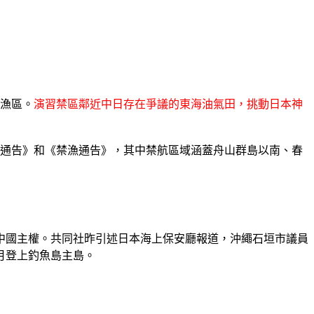
禁漁區。
演習禁區鄰近中日存在爭議的東海油氣田，挑動日本神
禁航通告》和《禁漁通告》，其中禁航區域涵蓋舟山群島以南、春
中國主權。共同社昨引述日本海上保安廳報道，沖繩石垣市議員
月登上釣魚島主島。