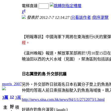
電梯直達
#
1
發表於 2012-7-7 12:14:27
|
只看該作者
|
倒序瀏覽
【明報專訊】中國海軍下周將在東海進行6天的實
經。
《溫州晚報》報道，解放軍某部將於7月10至15
曉油田以西的大片水域（見圖），禁漁區則包括該處
日右翼登釣島 外交部抗議
morris_2007
另外，外交部昨日就兩名日本右翼分子登上釣魚島
仲間均等兩人前日乘搭漁船駛入釣魚島海域後，跳
12
3萬
3萬
http://news.sina.com.hk/news/94/1/1/2712073/1.html
好
主
積
好過在釣魚台演習{:laugh:}