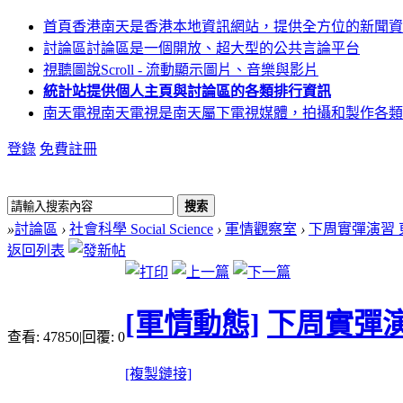
首頁
香港南天是香港本地資訊網站，提供全方位的新聞資
討論區
討論區是一個開放、超大型的公共言論平台
視聽圖說
Scroll - 流動顯示圖片、音樂與影片
統計站
提供個人主頁與討論區的各類排行資訊
南天電視
南天電視是南天屬下電視媒體，拍攝和製作各類
登錄
免費註冊
搜索
»
討論區
›
社會科學 Social Science
›
軍情觀察室
›
下周實彈演習
返回列表
[軍情動態]
下周實彈演
查看:
47850
|
回覆:
0
[複製鏈接]