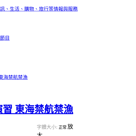
訊、生活、購物、旅行等情報與服務
節目
 東海禁航禁漁
習 東海禁航禁漁
放
字體大小:
正常
大