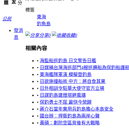
友
題
分
標簽
東海
公民
釣魚島
發消
分享
0
收藏
0
息
相關內容
•
海監船巡釣島 日文警告日艦
•
日媒稱台灣海巡部門4艘巡邏船為保釣船護
•
東海艦隊軍演 模擬登釣島
•
日欲施撞船術 中方：將自食其果
•
日外相訓令駐華大使守官方立場
•
日謀釣島建燈塔避風塘
•
保釣勇士不屈 最快今榮歸
•
蔣介石當年棄用兵釣島擔心本島安全
•
國台辦：捍衛釣島為兩岸心聲
•
黃碩：劃防空區背後有大戰略