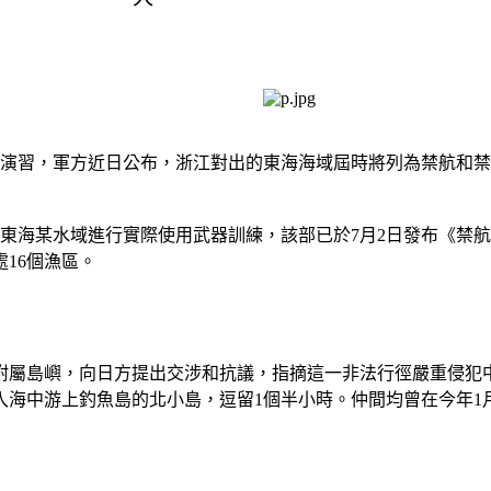
彈演習，軍方近日公布，浙江對出的東海海域屆時將列為禁航和
日在東海某水域進行實際使用武器訓練，該部已於7月2日發布《
16個漁區。
附屬島嶼，向日方提出交涉和抗議，指摘這一非法行徑嚴重侵犯
入海中游上釣魚島的北小島，逗留1個半小時。仲間均曾在今年1