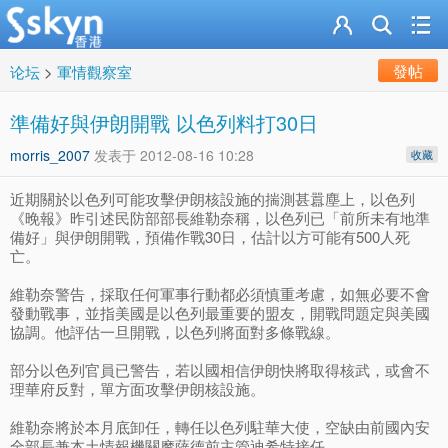
發帖
论坛
>
軍情觀察室
準備好與伊朗開戰 以色列料打30日
morris_2007
发表于
2012-08-16 10:28
收藏
近期關於以色列可能攻擊伊朗核設施的揣測甚囂塵上，以色列
《晚報》昨引述民防部部長維勒奈稱，以色列已「前所未有地準
備好」與伊朗開戰，預備作戰30日，估計以方可能有500人死
亡。
維勒奈警告，採取任何軍事行動都必須慎重考慮，如無必要不會
發動戰事，並指美國是以色列最重要的盟友，開戰問題定與美國
協調。他評估一旦開戰，以色列將面對多條戰線。
部分以色列官員已警告，若以國相信伊朗快將取得核武，或會不
理華府反對，單方面攻擊伊朗核設施。
維勒奈將於本月底卸任，轉任以色列駐華大使，空缺由前國內安
全部長兼本土情報機關摩薩德前主管迪希特接任。