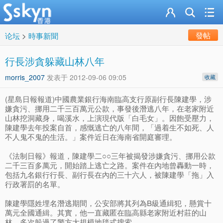
發帖
论坛
>
時事新聞
行長涉貪躲藏山林八年
morris_2007
发表于
2012-09-06 09:05
收藏
(星島日報報道)中國農業銀行海南臨高支行原副行長陳建學，涉
嫌貪污、挪用二千三百萬元公款，事發後潛逃八年，在老家附近
山林挖洞藏身，喝溪水，上演現代版「白毛女」。因飽受壓力，
陳建學去年投案自首，感慨逃亡的八年間，「過着生不如死、人
不人鬼不鬼的生活。」案件近日在海南省開庭審理。
《法制日報》報道，陳建學二○○三年被揭發涉嫌貪污、挪用公款
二千三百多萬元，開始踏上逃亡之路。案件在內地曾轟動一時，
包括九名銀行行長、副行長在內的三十六人，被陳建學「拖」入
行政署罰的名單。
陳建學隱姓埋名潛逃期間，公安部將其列為B級通緝犯，懸賞十
萬元全國通緝。其實，他一直藏匿在臨高縣老家附近村莊的山
林，多次躲過了警方大規模地毯式搜索。