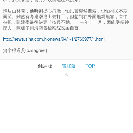
蝸居山林間，他時刻提心吊膽，怕民警突然搜索，也怕村民不期
而至。雖然有考慮潛逃出去打工，但想到在外面無親無靠，害怕
被抓，陳建學最後決定「按兵不動。」 去年十一月，因飽受精神
壓力，陳建學到海南省檢察院投案自首。
http://news.sina.com.hk/news/94/1/1/2763977/1.html
貪字得過貧{:disagree:}
触屏版
電腦版
TOP
©