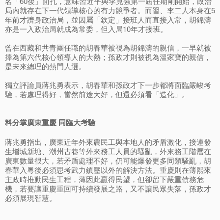
名「60後」面孔，意味習近平與李克強第一屆任期剛開始，政治
局內就存在下一代領導核心的有力競爭者。而習、李二人本身在5
年前才躋身政治局，並因屬「欽定」接班人而直接入常，胡錦濤
亦是一入政治局就成為常委，但入局10年才接班。
曾在西藏和共青團任職的胡春華被視為胡錦濤的親信，一早就被
捧為第六代核心領導人的大熱；孫政才則被視為溫家寶的親信，
是未來總理的熱門人選。
獨立評論員蔣兆勇表示，胡春華和孫政才下一步都將面臨嚴峻考
驗，若處理得好，當然前途大好，但還必須看「造化」。
料分掌廣東重慶 同臨大考驗
蔣兆勇指出，廣東近年外來農民工與本地人的矛盾激化，接連發
生增城新塘、潮州古巷等外來務工人員的騷亂，外來務工階層在
廣東數量很大，若矛盾處理不好，仍可能爆發更多同類騷亂，胡
春華入粵後必須思考武力鎮壓以外的解決方法。重慶則在薄熙來
主政時推動民生工程，薄因此贏得民望，但卻留下嚴重債務危
機，若要讓重慶重回可持續發展之路，又不讓民眾失落，孫政才
必須展現智慧。