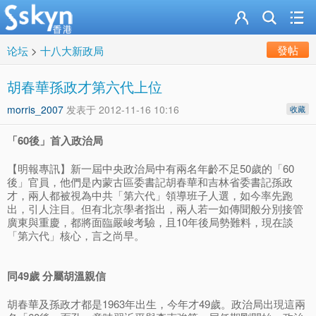
發帖
论坛
>
十八大新政局
胡春華孫政才第六代上位
morris_2007
发表于
2012-11-16 10:16
收藏
「60後」首入政治局
【明報專訊】新一屆中央政治局中有兩名年齡不足50歲的「60
後」官員，他們是內蒙古區委書記胡春華和吉林省委書記孫政
才，兩人都被視為中共「第六代」領導班子人選，如今率先跑
出，引人注目。但有北京學者指出，兩人若一如傳聞般分別接管
廣東與重慶，都將面臨嚴峻考驗，且10年後局勢難料，現在談
「第六代」核心，言之尚早。
同49歲 分屬胡溫親信
胡春華及孫政才都是1963年出生，今年才49歲。政治局出現這兩