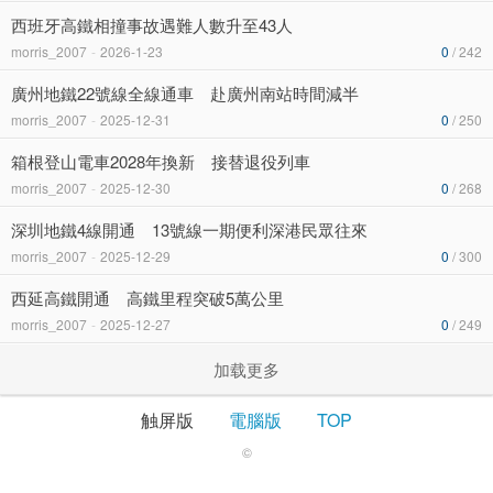
西班牙高鐵相撞事故遇難人數升至43人
morris_2007
-
2026-1-23
0
/ 242
廣州地鐵22號線全線通車 赴廣州南站時間減半
morris_2007
-
2025-12-31
0
/ 250
箱根登山電車2028年換新 接替退役列車
morris_2007
-
2025-12-30
0
/ 268
深圳地鐵4線開通 13號線一期便利深港民眾往來
morris_2007
-
2025-12-29
0
/ 300
西延高鐵開通 高鐵里程突破5萬公里
morris_2007
-
2025-12-27
0
/ 249
加载更多
触屏版
電腦版
TOP
©