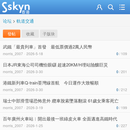
论坛
>
軌道交通
發帖
收藏
子版块
武鐵「最貴列車」首發 最低票價過2萬人民幣
morris_2007
-
2026-5-18
0
/ 109
日本JR東海公司司機恰眼瞓 超速20KM/H埋站險釀巨災
morris_2007
-
2026-3-30
0
/ 201
港鐵新列車Q-train荃灣線首航 今日運作大致暢順
morris_2007
-
2026-3-30
0
/ 212
瑞士中部滑雪場恐怖意外 纜車脫索墜落翻滾 61歲女乘客死亡
morris_2007
-
2026-3-19
0
/ 199
百年廣州火車站︱開出最後一班綠皮火車 全面邁進高鐵時代
morris_2007
-
2026-1-25
0
/ 227