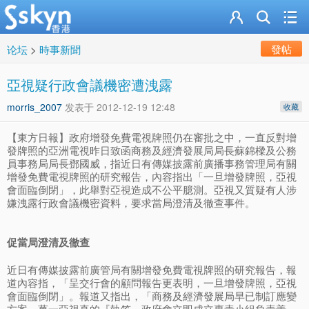
發帖
论坛
>
時事新聞
亞視疑行政會議機密遭洩露
morris_2007
发表于
2012-12-19 12:48
收藏
【東方日報】政府增發免費電視牌照仍在審批之中，一直反對增
發牌照的亞洲電視昨日致函商務及經濟發展局局長蘇錦樑及公務
員事務局局長鄧國威，指近日有傳媒披露前廣播事務管理局有關
增發免費電視牌照的研究報告，內容指出「一旦增發牌照，亞視
會面臨倒閉」，此舉對亞視造成不公平臆測。亞視又質疑有人涉
嫌洩露行政會議機密資料，要求當局澄清及徹查事件。
促當局澄清及徹查
近日有傳媒披露前廣管局有關增發免費電視牌照的研究報告，報
道內容指，「呈交行會的顧問報告更表明，一旦增發牌照，亞視
會面臨倒閉」。報道又指出，「商務及經濟發展局早已制訂應變
方案，萬一亞視真的『執笠』政府會立即成立專責小組負責善