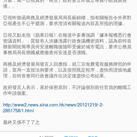
後」。
亞視昨致函商務及經濟發展局局長蘇錦樑，指有關報告令外界對
亞視產生不公平臆測，要求澄清有關報道內容及所指的理據。
亞視又點名指《蘋果日報》在報道中多番強調「據本報獲悉行會
密議資料」，質疑有人涉嫌洩露行政會議機密資料，認為前特首
辦新聞統籌專員何安達離職後隨即受僱於城市電訊，要求公務員
事務局局長鄧國威應徹查何安達是否瀆職。
商務及經濟發展局發言人回應指，就三宗免費電視服務牌照的申
請，當局一直按法例要求，以及按照既定程序，盡快而謹慎地處
理，在特首會同行政會議作出決定後盡快公布結果。
政府發言人表示，基於保密原則，不評論個別前任官員的離職工
作申請個案。
http://www2.news.sina.com.hk/news/20121219/-2-
2851758/1.html
最終又係不了了之