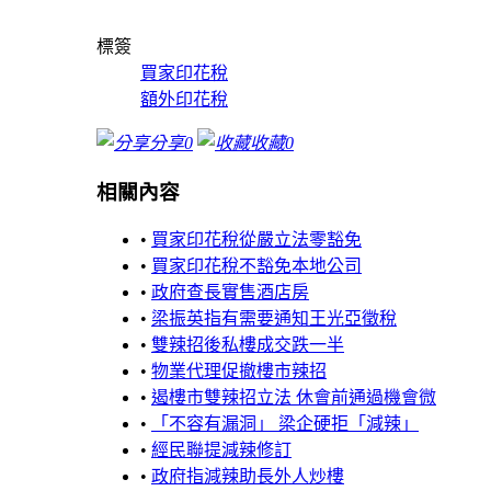
標簽
買家印花稅
額外印花稅
分享
0
收藏
0
相關內容
•
買家印花稅從嚴立法零豁免
•
買家印花稅不豁免本地公司
•
政府查長實售酒店房
•
梁振英指有需要通知王光亞徵稅
•
雙辣招後私樓成交跌一半
•
物業代理促撤樓市辣招
•
遏樓市雙辣招立法 休會前通過機會微
•
「不容有漏洞」 梁企硬拒「減辣」
•
經民聯提減辣修訂
•
政府指減辣助長外人炒樓