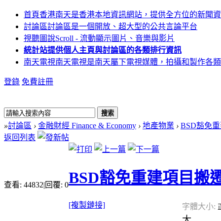
首頁
香港南天是香港本地資訊網站，提供全方位的新聞資
討論區
討論區是一個開放、超大型的公共言論平台
視聽圖說
Scroll - 流動顯示圖片、音樂與影片
統計站
提供個人主頁與討論區的各類排行資訊
南天電視
南天電視是南天屬下電視媒體，拍攝和製作各類
登錄
免費註冊
搜索
»
討論區
›
金融財經 Finance & Economy
›
地產物業
›
BSD豁免
返回列表
BSD豁免重建項目搬
查看:
44832
|
回覆:
0
[複製鏈接]
字體大小:
大