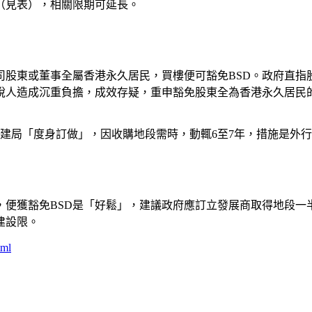
（見表），相關限期可延長。
司股東或董事全屬香港永久居民，買樓便可豁免BSD。政府直指
稅人造成沉重負擔，成效存疑，重申豁免股東全為香港永久居民的
建局「度身訂做」，因收購地段需時，動輒6至7年，措施是外
，便獲豁免BSD是「好鬆」，建議政府應訂立發展商取得地段一
建設限。
tml