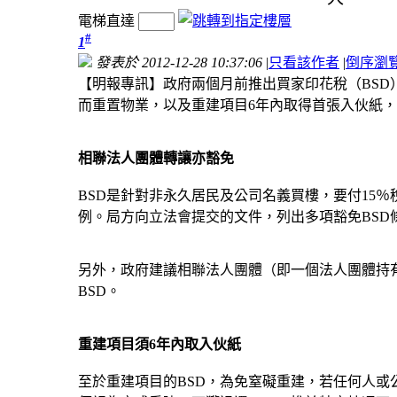
電梯直達
#
1
發表於 2012-12-28 10:37:06
|
只看該作者
|
倒序瀏
【明報專訊】政府兩個月前推出買家印花稅（BSD
而重置物業，以及重建項目6年內取得首張入伙紙，
相聯法人團體轉讓亦豁免
BSD是針對非永久居民及公司名義買樓，要付15％
例。局方向立法會提交的文件，列出多項豁免BSD
另外，政府建議相聯法人團體（即一個法人團體持有
BSD。
重建項目須6年內取入伙紙
至於重建項目的BSD，為免窒礙重建，若任何人