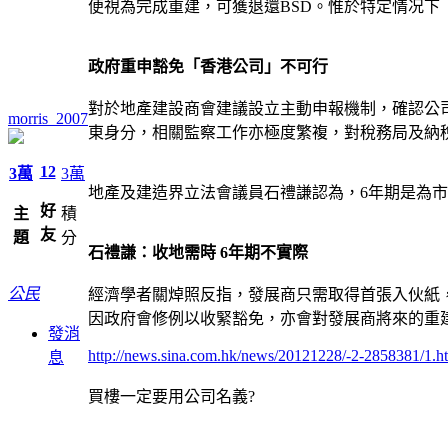
便視為完成重建，可獲退還BSD。惟於特定情况下
政府重申豁免「香港公司」不可行
對於地產建設商會建議設立主動申報機制，確認公
morris_2007
東身分，相關監察工作亦極度繁複，對稅務局及納
12
3萬
3萬
地產及建造界立法會議員石禮謙認為，6年期是為市
好
主
積
友
題
分
石禮謙：收地需時 6年期不實際
公民
經濟學者關焯照反指，發展商只需取得首張入伙紙
因政府會修例以收緊豁免，亦會對發展商將來的重
發消
http://news.sina.com.hk/news/20121228/-2-2858381/1.h
息
買樓一定要用公司名義?