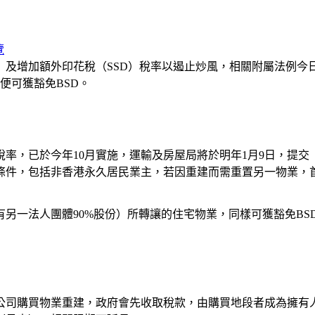
覽
）及增加額外印花稅（SSD）稅率以遏止炒風，相關附屬法例
便可獲豁免BSD。
稅率，已於今年10月實施，運輸及房屋局將於明年1月9日，提交
條件，包括非香港永久居民業主，若因重建而需重置另一物業，首
另一法人團體90%股份）所轉讓的住宅物業，同樣可獲豁免B
或公司購買物業重建，政府會先收取稅款，由購買地段者成為擁有