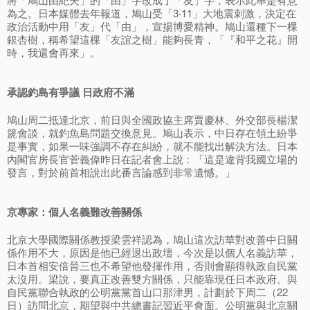
為之。日本媒體去年報道，鳩山受「3‧11」大地震刺激，決定在
政治活動中用「友」代「由」，宣揚博愛精神。鳩山還種下一棵
銀杏樹，稱希望這棵「友誼之樹」能夠長青，「『和平之花』開
時，我還會再來」。
承認釣島有爭議 日政府不滿
鳩山周二抵達北京，前日與全國政協主席賈慶林、外交部長楊潔
篪會談，就釣魚島問題交換意見。鳩山表示，中日存在領土紛爭
是事實，如果一味強調不存在糾紛，就不能找出解決方法。日本
內閣官房長官菅義偉昨日在記者會上說﹕「這是違背我國立場的
發言，對於前首相說出此番言論感到非常遺憾。」
京專家：個人名義難改善關係
北京大學國際關係教授梁雲祥認為，鳩山這次訪華對改善中日關
係作用不大，原因是他已經退出政壇，今次是以個人名義訪華，
日本首相安倍晉三也不希望他發揮作用，否則會顯得執政自民黨
太沒用。梁說，要真正改善雙方關係，只能靠現任日本政府。與
自民黨聯合執政的公明黨黨首山口那津男，計劃於下周二（22
日）訪問北京，期望與中共總書記習近平會面。公明黨與北京關