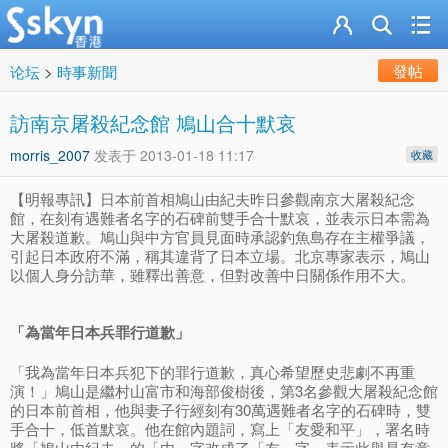
發帖
论坛
>
時事新聞
訪南京屠殺紀念館 鳩山合十默哀
morris_2007
发表于
2013-01-18 11:17
收藏
【明報專訊】日本前首相鳩山由紀夫昨日參觀南京大屠殺紀念
館，在刻有遇難者名字的石碑前雙手合十默哀，並表示日本需為
大屠殺道歉。鳩山與中方官員見面時承認釣魚島存在主權爭議，
引起日本政府不滿，稱其違背了日本立場。北京專家表示，鳩山
以個人身分訪華，雖釋出善意，但對改善中日關係作用不大。
「為當年日本兵罪行道歉」
「我為當年日本兵犯下的罪行道歉，真心希望歷史悲劇不再重
演！」鳩山是繼村山富市和海部俊樹後，第3名參觀大屠殺紀念館
的日本前首相，他與妻子行經刻有30萬遇難者名字的石碑時，雙
手合十，低首默哀。他在館內題詞，寫上「友愛和平」，署名時
將「鳩山由紀夫」的「由」字改成了「友」字，表示此舉是有意