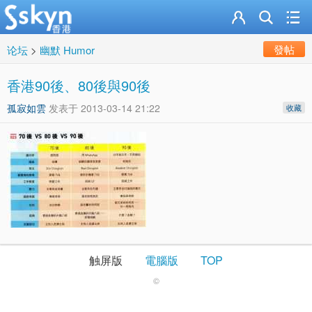
發帖
论坛
>
幽默 Humor
香港90後、80後與90後
孤寂如雲
发表于
2013-03-14 21:22
收藏
触屏版
電腦版
TOP
©