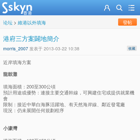
發帖
论坛
>
維港以外填海
港府三方案闢地簡介
morris_2007
发表于
2013-03-22 10:38
收藏
近岸填海方案
龍鼓灘
填海面積：200至300公頃
預計用途或優勢：連接主要交通幹線，可興建住宅或提供就業機
會
限制：接近中華白海豚活躍地、有天然海岸線、鄰近發電廠
現況：仍未展開任何規劃程序
小濠灣