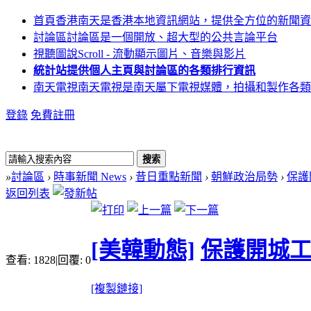
首頁
香港南天是香港本地資訊網站，提供全方位的新聞資
討論區
討論區是一個開放、超大型的公共言論平台
視聽圖說
Scroll - 流動顯示圖片、音樂與影片
統計站
提供個人主頁與討論區的各類排行資訊
南天電視
南天電視是南天屬下電視媒體，拍攝和製作各類
登錄
免費註冊
搜索
»
討論區
›
時事新聞 News
›
昔日重點新聞
›
朝鮮政治局勢
›
保護
返回列表
[美韓動態]
保護開城工
查看:
1828
|
回覆:
0
[複製鏈接]