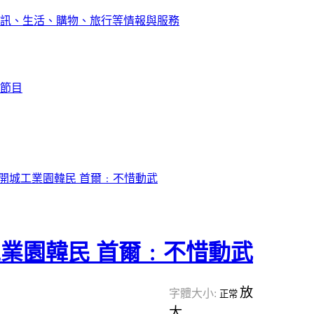
訊、生活、購物、旅行等情報與服務
節目
開城工業園韓民 首爾﹕不惜動武
業園韓民 首爾﹕不惜動武
放
字體大小:
正常
大