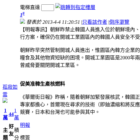
電梯直達
#
1
發表於 2013-4-4 11:20:51
|
只看該作者
|
倒序瀏覽
【明報專訊】朝鮮昨禁止韓國人員進入位於朝鮮境內、
行方案，確保仍在開城工業園區內的韓國人員安全不受
朝鮮昨早突然管制開城人員進出，惟園區內韓方企業的
糧食及其他物資短缺的困境。開城工業園區是2000年
曾威脅要關閉開城工業區。
促美准韓生產核燃料
孤寂如
雲
《華爾街日報》昨稱，隨着朝鮮加緊發展核武，韓國正
專家都擔心，首爾現在尋求的技術（即鈾濃縮和將反應
1
1
競賽，日本和台灣也可能參與其中。
44
萬
萬
明報
好
主
積
友
題
分
標簽