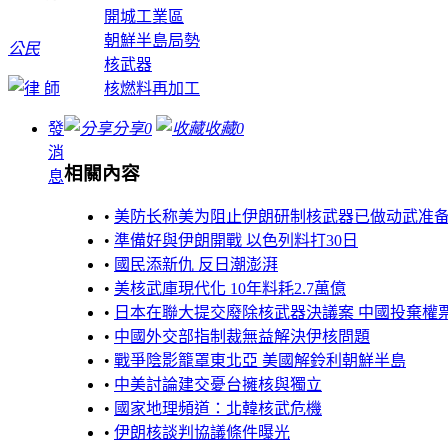
開城工業區
朝鮮半島局勢
公民
核武器
核燃料再加工
發
分享
0
收藏
0
消
相關內容
息
•
美防长称美为阻止伊朗研制核武器已做动武准
•
準備好與伊朗開戰 以色列料打30日
•
國民添新仇 反日潮澎湃
•
美核武庫現代化 10年料耗2.7萬億
•
日本在聯大提交廢除核武器決議案 中國投棄權
•
中國外交部指制裁無益解決伊核問題
•
戰爭陰影籠罩東北亞 美國解鈴利朝鮮半島
•
中美討論建交憂台擁核與獨立
•
國家地理頻道：北韓核武危機
•
伊朗核談判協議條件曝光